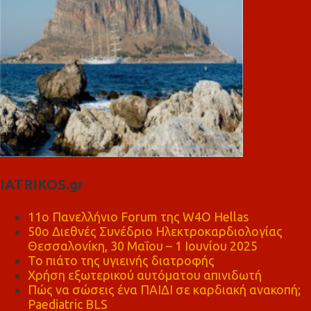
IATRIKOS.gr
11ο Πανελλήνιο Forum της W4O Hellas
50ο Διεθνές Συνέδριο Ηλεκτροκαρδιολογίας
Θεσσαλονίκη, 30 Μαΐου – 1 Ιουνίου 2025
Το πιάτο της υγιεινής διατροφής
Χρήση εξωτερικού αυτόματου απινιδωτή
Πώς να σώσεις ένα ΠΑΙΔΙ σε καρδιακή ανακοπή;
Paediatric BLS