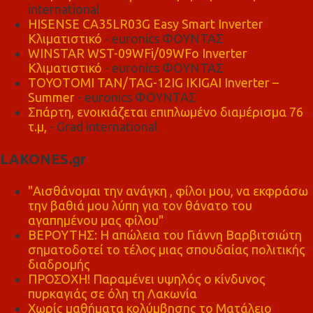
international
HISENSE CA35LR03G Easy Smart Inverter
Κλιματιστικό
- euronics ΦΟΥΝΤΑΣ
WINSTAR WST-09WFi/09WFo Inverter
Κλιματιστικό
- euronics ΦΟΥΝΤΑΣ
TOYOTOMI TAN/TAG-12IG IKIGAI Inverter –
Summer
- euronics ΦΟΥΝΤΑΣ
Σπάρτη, ενοικιάζεται επιπλωμένο διαμέρισμα 76
τ.μ,
- Grad international
LAKONES.gr
"Αισθάνομαι την ανάγκη , φίλοι μου, να εκφράσω
την βαθιά μου λύπη για τον θάνατο του
αγαπημένου μας φίλου"
ΒΕΡΟΥΤΗΣ: Η απώλεια του Γιάννη Βαρβιτσιώτη
σηματοδοτεί το τέλος μιας σπουδαίας πολιτικής
διαδρομής
ΠΡΟΣΟΧΗ! Παραμένει υψηλός ο κίνδυνος
πυρκαγιάς σε όλη τη Λακωνία
Χωρίς μαθήματα κολύμβησης το Ματάλειο