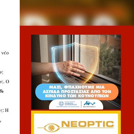
 νέο
ις
ας. Ο
2%
ς: Η
,