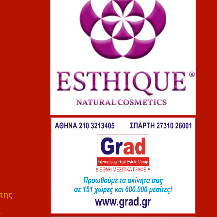
της
ς