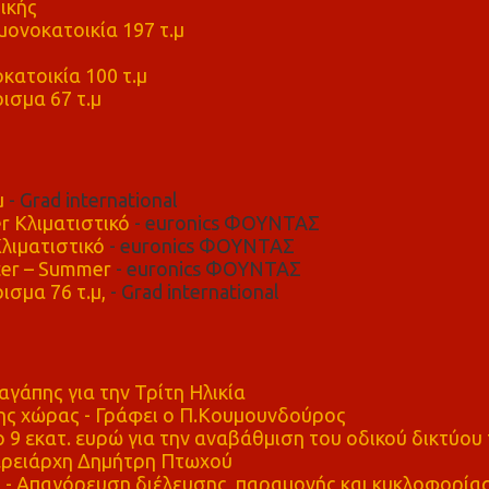
ικής
ονοκατοικία 197 τ.μ
μ
κατοικία 100 τ.μ
ισμα 67 τ.μ
μ
- Grad international
r Κλιματιστικό
- euronics ΦΟΥΝΤΑΣ
λιματιστικό
- euronics ΦΟΥΝΤΑΣ
er – Summer
- euronics ΦΟΥΝΤΑΣ
ισμα 76 τ.μ,
- Grad international
αγάπης για την Τρίτη Ηλικία
ης χώρας - Γράφει ο Π.Κουμουνδούρος
 9 εκατ. ευρώ για την αναβάθμιση του οδικού δικτύου 
ρειάρχη Δημήτρη Πτωχού
Απαγόρευση διέλευσης, παραμονής και κυκλοφορία