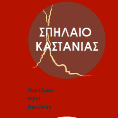
Γεωπάρκο
Αγίου
Νικολάου