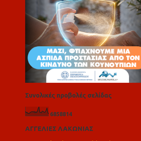
α
Συνολικές προβολές σελίδας
6
8
5
8
8
1
4
ΑΓΓΕΛΙΕΣ ΛΑΚΩΝΙΑΣ