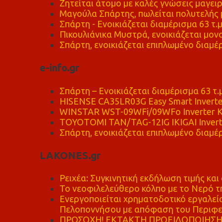
Ζητείται άτομο με καλές γνώσεις μαγειρ
Μαγούλα Σπάρτης, πωλείται πολυτελής μ
Σπάρτη - Ενοικιάζεται διαμέρισμα 63 τ.
Πικουλιάνικα Μυστρά, ενοικιάζεται μονο
Σπάρτη, ενοικιάζεται επιπλωμένο διαμέρ
e-info.gr
Σπάρτη – Ενοικιάζεται διαμέρισμα 63 τ.
HISENSE CA35LR03G Easy Smart Inverte
WINSTAR WST-09WFi/09WFo Inverter Κ
TOYOTOMI TAN/TAG-12IG IKIGAI Invert
Σπάρτη, ενοικιάζεται επιπλωμένο διαμέρ
LAKONES.gr
Ρειχέα: Συγκινητική εκδήλωση τιμής και 
Το νεοφιλελεύθερο κόλπο με το Νερό τ
Ενεργοποιείται χρηματοδοτικό εργαλείο
Πελοποννήσου με απόφαση του Περιφε
ΠΡΟΣΟΧΗ! ΕΚΤΑΚΤΗ ΠΡΟΕΙΔΟΠΟΙΗΣΗ - 