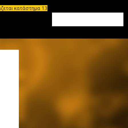
τάστημα 134 τ.μ, με υπόγειο 124τ.μ και πατάρι 48 