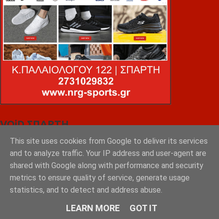
VOiD ΣΠΑΡΤΗ
This site uses cookies from Google to deliver its services
and to analyze traffic. Your IP address and user-agent are
shared with Google along with performance and security
metrics to ensure quality of service, generate usage
statistics, and to detect and address abuse.
LEARN MORE
GOT IT