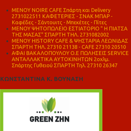
MENOY NOIRE CAFE Σπάρτη και Delivery
2731022511 ΚΑΦΕΤΕΡΙΕΣ - ΣΝΑΚ ΜΠΑΡ -
Καφέδες - Σάντουιτς - Μπεκέτες - Πίτες
ΜΕΝΟΥ ΨΗΤΟΠΩΛΕΙΟ ΕΣΤΙΑΤΟΡΙΟ " Η ΠΙΑΤΣΑ
ΤΗΣ ΜΑΣΑΣ" ΣΠΑΡΤΗ ΤΗΛ. 2731082002
ΜΕΝΟΥ HISTORY CAFE & ΨΗΣΤΑΡΙΑ ΛΕΩΝΙΔΑΣ
ΣΠΑΡΤΗ ΤΗΛ. 27310 21138 - CAFE 27310 20510
ΑΦΑΙ ΒΑΚΑΛΟΠΟΥΛΟΥ Ο.Ε ΠΩΛΗΣΕΙΣ SERVICE
ΑΝΤΑΛΛΑΚΤΙΚΑ ΑΥΤΟΚΙΝΗΤΩΝ 2οχλμ.
Σπάρτης Γυθειού ΣΠΑΡΤΗ Τηλ. 27310 26347
ΚΩΝΣΤΑΝΤΙΝΑ Κ. ΒΟΥΝΑΣΗ