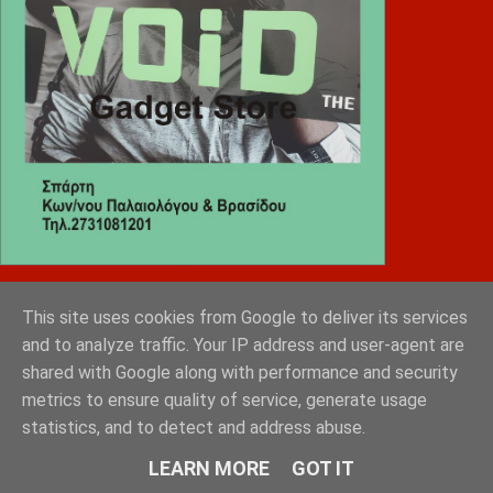
Diafimistes.gr
This site uses cookies from Google to deliver its services
and to analyze traffic. Your IP address and user-agent are
shared with Google along with performance and security
metrics to ensure quality of service, generate usage
statistics, and to detect and address abuse.
LEARN MORE
GOT IT