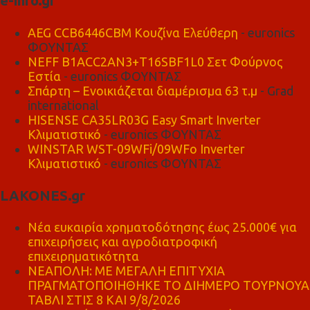
e-info.gr
AEG CCB6446CBM Κουζίνα Ελεύθερη
- euronics
ΦΟΥΝΤΑΣ
NEFF B1ACC2AN3+T16SBF1L0 Σετ Φούρνος
Εστία
- euronics ΦΟΥΝΤΑΣ
Σπάρτη – Ενοικιάζεται διαμέρισμα 63 τ.μ
- Grad
international
HISENSE CA35LR03G Easy Smart Inverter
Κλιματιστικό
- euronics ΦΟΥΝΤΑΣ
WINSTAR WST-09WFi/09WFo Inverter
Κλιματιστικό
- euronics ΦΟΥΝΤΑΣ
LAKONES.gr
Νέα ευκαιρία χρηματοδότησης έως 25.000€ για
επιχειρήσεις και αγροδιατροφική
επιχειρηματικότητα
ΝΕΑΠΟΛΗ: ΜΕ ΜΕΓΑΛΗ ΕΠΙΤΥΧΙΑ
ΠΡΑΓΜΑΤΟΠΟΙΗΘΗΚΕ ΤΟ ΔΙΗΜΕΡΟ ΤΟΥΡΝΟΥΑ
ΤΑΒΛΙ ΣΤΙΣ 8 ΚΑΙ 9/8/2026