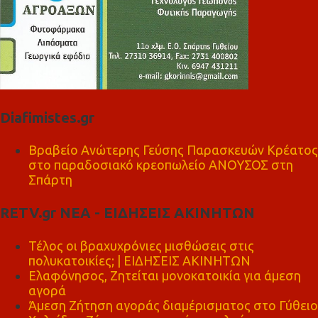
Diafimistes.gr
Βραβείο Ανώτερης Γεύσης Παρασκευών Κρέατος
στο παραδοσιακό κρεοπωλείο ΑΝΟΥΣΟΣ στη
Σπάρτη
RETV.gr ΝΕΑ - ΕΙΔΗΣΕΙΣ ΑΚΙΝΗΤΩΝ
Τέλος οι βραχυχρόνιες μισθώσεις στις
πολυκατοικίες; | ΕΙΔΗΣΕΙΣ ΑΚΙΝΗΤΩΝ
Ελαφόνησος, Ζητείται μονοκατοικία για άμεση
αγορά
Άμεση Ζήτηση αγοράς διαμέρισματος στο Γύθειο