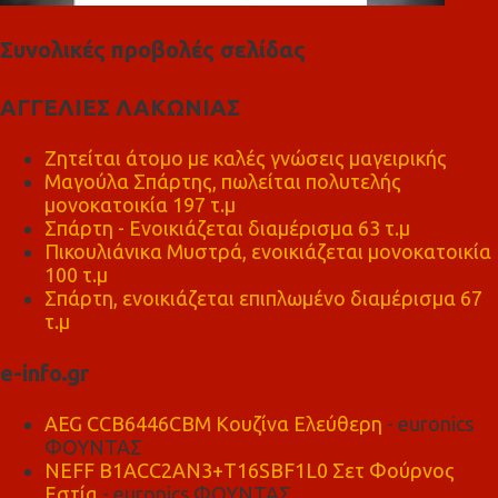
Συνολικές προβολές σελίδας
ΑΓΓΕΛΙΕΣ ΛΑΚΩΝΙΑΣ
Ζητείται άτομο με καλές γνώσεις μαγειρικής
Μαγούλα Σπάρτης, πωλείται πολυτελής
μονοκατοικία 197 τ.μ
Σπάρτη - Ενοικιάζεται διαμέρισμα 63 τ.μ
Πικουλιάνικα Μυστρά, ενοικιάζεται μονοκατοικία
100 τ.μ
Σπάρτη, ενοικιάζεται επιπλωμένο διαμέρισμα 67
τ.μ
e-info.gr
AEG CCB6446CBM Κουζίνα Ελεύθερη
- euronics
ΦΟΥΝΤΑΣ
NEFF B1ACC2AN3+T16SBF1L0 Σετ Φούρνος
Εστία
- euronics ΦΟΥΝΤΑΣ