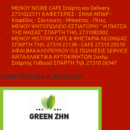
MENOY NOIRE CAFE Σπάρτη και Delivery
2731022511 ΚΑΦΕΤΕΡΙΕΣ - ΣΝΑΚ ΜΠΑΡ -
Καφέδες - Σάντουιτς - Μπεκέτες - Πίτες
ΜΕΝΟΥ ΨΗΤΟΠΩΛΕΙΟ ΕΣΤΙΑΤΟΡΙΟ " Η ΠΙΑΤΣΑ
ΤΗΣ ΜΑΣΑΣ" ΣΠΑΡΤΗ ΤΗΛ. 2731082002
ΜΕΝΟΥ HISTORY CAFE & ΨΗΣΤΑΡΙΑ ΛΕΩΝΙΔΑΣ
ΣΠΑΡΤΗ ΤΗΛ. 27310 21138 - CAFE 27310 20510
ΑΦΑΙ ΒΑΚΑΛΟΠΟΥΛΟΥ Ο.Ε ΠΩΛΗΣΕΙΣ SERVICE
ΑΝΤΑΛΛΑΚΤΙΚΑ ΑΥΤΟΚΙΝΗΤΩΝ 2οχλμ.
Σπάρτης Γυθειού ΣΠΑΡΤΗ Τηλ. 27310 26347
ΚΩΝΣΤΑΝΤΙΝΑ Κ. ΒΟΥΝΑΣΗ