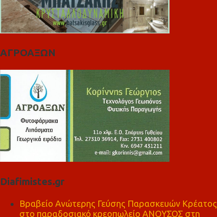
ΑΓΡΟΑΞΩΝ
Diafimistes.gr
Βραβείο Ανώτερης Γεύσης Παρασκευών Κρέατος
στο παραδοσιακό κρεοπωλείο ΑΝΟΥΣΟΣ στη