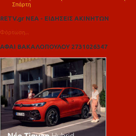
Σπάρτη
RETV.gr ΝΕΑ - ΕΙΔΗΣΕΙΣ ΑΚΙΝΗΤΩΝ
Φόρτωση...
ΑΦΑΙ ΒΑΚΑΛΟΠΟΥΛΟΥ 2731026347