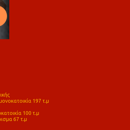
ικής
ονοκατοικία 197 τ.μ
μ
κατοικία 100 τ.μ
ισμα 67 τ.μ