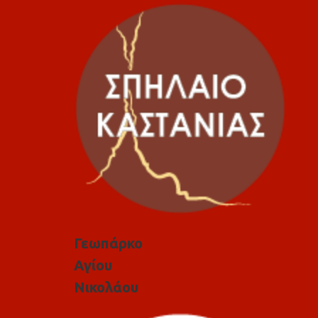
Γεωπάρκο
Αγίου
Νικολάου