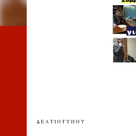
Δ Ε Λ Τ Ι Ο Τ Υ Π Ο Υ