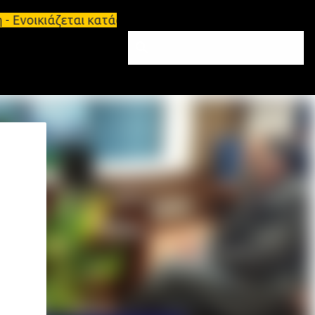
άζεται κατάστημα 134 τ.μ, με υπόγειο 124τ.μ και π