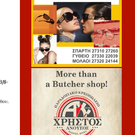
3/8-
θου.