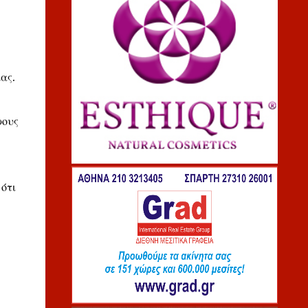
ας.
φους
ότι