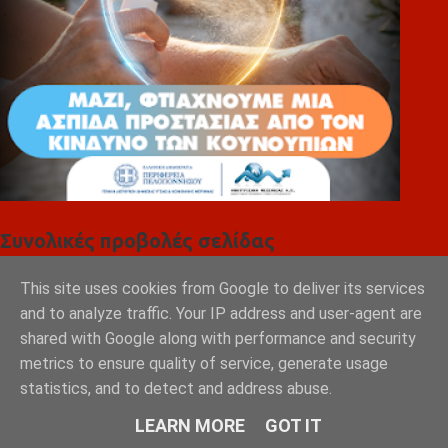
Συνολικές προβολές σελίδας
This site uses cookies from Google to deliver its services
ΑΓΓΕΛΙΕΣ ΛΑΚΩΝΙΑΣ
and to analyze traffic. Your IP address and user-agent are
Φόρτωση...
shared with Google along with performance and security
metrics to ensure quality of service, generate usage
e-info.gr
statistics, and to detect and address abuse.
LEARN MORE
GOT IT
AEG CCB6446CBM Κουζίνα Ελεύθερη
- euronics