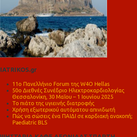
IATRIKOS.gr
11ο Πανελλήνιο Forum της W4O Hellas
50ο Διεθνές Συνέδριο Ηλεκτροκαρδιολογίας
Θεσσαλονίκη, 30 Μαΐου – 1 Ιουνίου 2025
Το πιάτο της υγιεινής διατροφής
Χρήση εξωτερικού αυτόματου απινιδωτή
Πώς να σώσεις ένα ΠΑΙΔΙ σε καρδιακή ανακοπή;
Paediatric BLS
ΨΗΣΤΑΡΙΑ ΚΑΦΕ ΛΕΩΝΙΔΑΣ ΣΠΑΡΤΗ