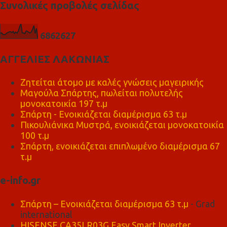
Συνολικές προβολές σελίδας
6
8
6
2
6
2
7
ΑΓΓΕΛΙΕΣ ΛΑΚΩΝΙΑΣ
Ζητείται άτομο με καλές γνώσεις μαγειρικής
Μαγούλα Σπάρτης, πωλείται πολυτελής
μονοκατοικία 197 τ.μ
Σπάρτη - Ενοικιάζεται διαμέρισμα 63 τ.μ
Πικουλιάνικα Μυστρά, ενοικιάζεται μονοκατοικία
100 τ.μ
Σπάρτη, ενοικιάζεται επιπλωμένο διαμέρισμα 67
τ.μ
e-info.gr
Σπάρτη – Ενοικιάζεται διαμέρισμα 63 τ.μ
- Grad
international
HISENSE CA35LR03G Easy Smart Inverter