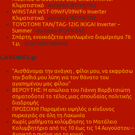
Κλιματιστικό
- euronics ΦΟΥΝΤΑΣ
WINSTAR WST-09WFi/09WFo Inverter
Κλιματιστικό
- euronics ΦΟΥΝΤΑΣ
TOYOTOMI TAN/TAG-12IG IKIGAI Inverter –
Summer
- euronics ΦΟΥΝΤΑΣ
Σπάρτη, ενοικιάζεται επιπλωμένο διαμέρισμα 76
τ.μ,
- Grad international
LAKONES.gr
"Αισθάνομαι την ανάγκη , φίλοι μου, να εκφράσω
την βαθιά μου λύπη για τον θάνατο του
αγαπημένου μας φίλου"
ΒΕΡΟΥΤΗΣ: Η απώλεια του Γιάννη Βαρβιτσιώτη
σηματοδοτεί το τέλος μιας σπουδαίας πολιτικής
διαδρομής
ΠΡΟΣΟΧΗ! Παραμένει υψηλός ο κίνδυνος
πυρκαγιάς σε όλη τη Λακωνία
Χωρίς μαθήματα κολύμβησης το Ματάλειο
Κολυμβητήριο από τις 10 έως τις 14 Αυγούστου –
Ανοικτή η πισίνα για το κοινό