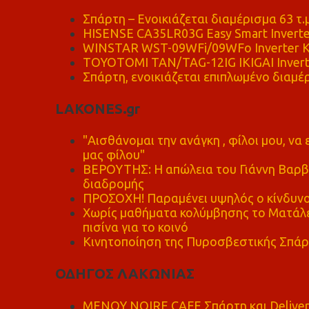
Σπάρτη – Ενοικιάζεται διαμέρισμα 63 τ.
HISENSE CA35LR03G Easy Smart Inverte
WINSTAR WST-09WFi/09WFo Inverter Κ
TOYOTOMI TAN/TAG-12IG IKIGAI Invert
Σπάρτη, ενοικιάζεται επιπλωμένο διαμέρ
LAKONES.gr
"Αισθάνομαι την ανάγκη , φίλοι μου, ν
μας φίλου"
ΒΕΡΟΥΤΗΣ: Η απώλεια του Γιάννη Βαρβι
διαδρομής
ΠΡΟΣΟΧΗ! Παραμένει υψηλός ο κίνδυνο
Χωρίς μαθήματα κολύμβησης το Ματάλει
πισίνα για το κοινό
Κινητοποίηση της Πυροσβεστικής Σπάρ
ΟΔΗΓΟΣ ΛΑΚΩΝΙΑΣ
MENOY NOIRE CAFE Σπάρτη και Delive