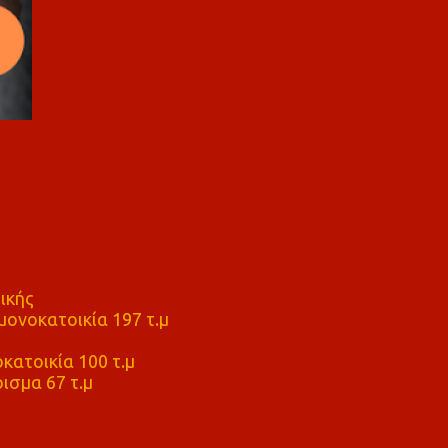
ικής
ονοκατοικία 197 τ.μ
μ
κατοικία 100 τ.μ
ισμα 67 τ.μ