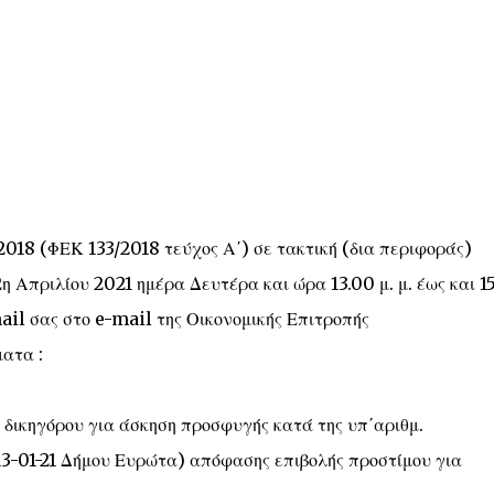
018 (ΦΕΚ 133/2018 τεύχος Α΄) σε τακτική (δια περιφοράς)
η Απριλίου 2021 ημέρα Δευτέρα και ώρα 13.00 μ. μ. έως και 1
ail σας στο e-mail της Οικονομικής Επιτροπής
ατα :
 δικηγόρου για άσκηση προσφυγής κατά της υπ΄αριθμ.
13-01-21 Δήμου Ευρώτα) απόφασης επιβολής προστίμου για