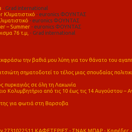
μ
- Grad international
r Κλιματιστικό
- euronics ΦΟΥΝΤΑΣ
λιματιστικό
- euronics ΦΟΥΝΤΑΣ
er – Summer
- euronics ΦΟΥΝΤΑΣ
ισμα 76 τ.μ,
- Grad international
α εκφράσω την βαθιά μου λύπη για τον θάνατο του αγα
τσιώτη σηματοδοτεί το τέλος μιας σπουδαίας πολιτικ
ς πυρκαγιάς σε όλη τη Λακωνία
ο Κολυμβητήριο από τις 10 έως τις 14 Αυγούστου – Α
της για φωτιά στη Βαρσοβα
ry 2731022511 ΚΑΦΕΤΕΡΙΕΣ - ΣΝΑΚ ΜΠΑΡ - Καφέδες -