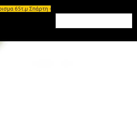
έρισμα 65τ.μ Σπάρτη - πωλείται τριάρι διαμέρισμα 