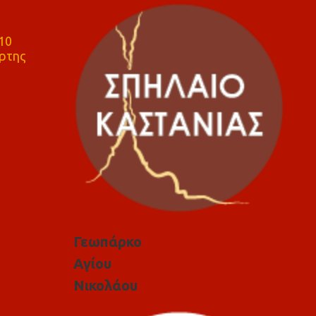
10
ρτης
Γεωπάρκο
Αγίου
Νικολάου