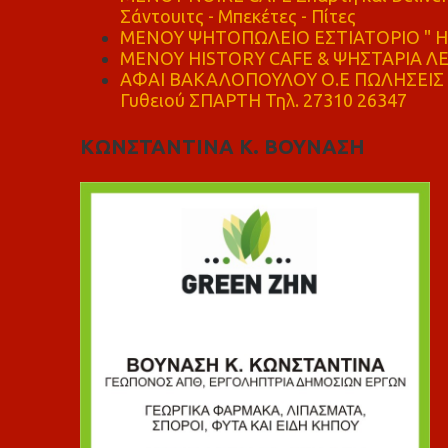
Σάντουιτς - Μπεκέτες - Πίτες
ΜΕΝΟΥ ΨΗΤΟΠΩΛΕΙΟ ΕΣΤΙΑΤΟΡΙΟ " Η 
ΜΕΝΟΥ HISTORY CAFE & ΨΗΣΤΑΡΙΑ ΛΕΩ
ΑΦΑΙ ΒΑΚΑΛΟΠΟΥΛΟΥ Ο.Ε ΠΩΛΗΣΕΙΣ 
Γυθειού ΣΠΑΡΤΗ Τηλ. 27310 26347
ΚΩΝΣΤΑΝΤΙΝΑ Κ. ΒΟΥΝΑΣΗ