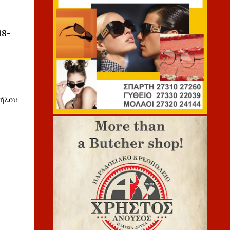
18-
λήλου