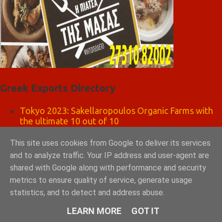
Greek Exports Directory
Tokyo 2023: Sakellaropoulos Organic Farms with
the ultimate 10 out of 10
GRAD ΔΙΕΘΝΗ ΜΕΣΙΤΙΚΑ ΓΡΑΦΕΙΑ ΑΘΗΝΑ
This site uses cookies from Google to deliver its services
and to analyze traffic. Your IP address and user-agent are
ΣΠΑΡΤΗ ΛΑΚΩΝΙΑ
shared with Google along with performance and security
metrics to ensure quality of service, generate usage
statistics, and to detect and address abuse.
LEARN MORE
GOT IT