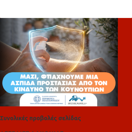
ό
λ
ι
α
Συνολικές προβολές σελίδας