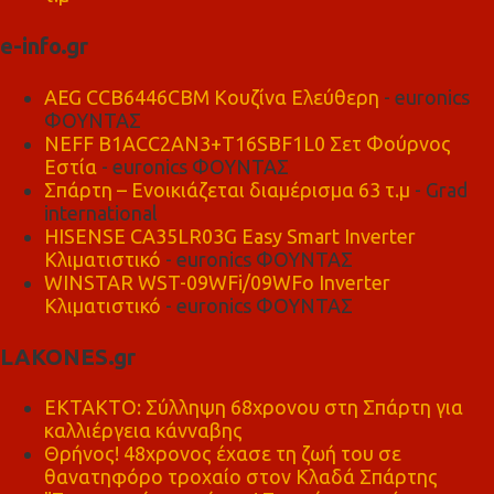
e-info.gr
AEG CCB6446CBM Κουζίνα Ελεύθερη
- euronics
ΦΟΥΝΤΑΣ
NEFF B1ACC2AN3+T16SBF1L0 Σετ Φούρνος
Εστία
- euronics ΦΟΥΝΤΑΣ
Σπάρτη – Ενοικιάζεται διαμέρισμα 63 τ.μ
- Grad
international
HISENSE CA35LR03G Easy Smart Inverter
Κλιματιστικό
- euronics ΦΟΥΝΤΑΣ
WINSTAR WST-09WFi/09WFo Inverter
Κλιματιστικό
- euronics ΦΟΥΝΤΑΣ
LAKONES.gr
ΕΚΤΑΚΤΟ: Σύλληψη 68χρονου στη Σπάρτη για
καλλιέργεια κάνναβης
Θρήνος! 48χρονος έχασε τη ζωή του σε
θανατηφόρο τροχαίο στον Κλαδά Σπάρτης