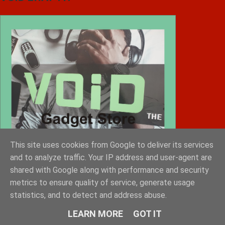
This site uses cookies from Google to deliver its services
and to analyze traffic. Your IP address and user-agent are
shared with Google along with performance and security
metrics to ensure quality of service, generate usage
statistics, and to detect and address abuse.
Diafimistes.gr
LEARN MORE
GOT IT