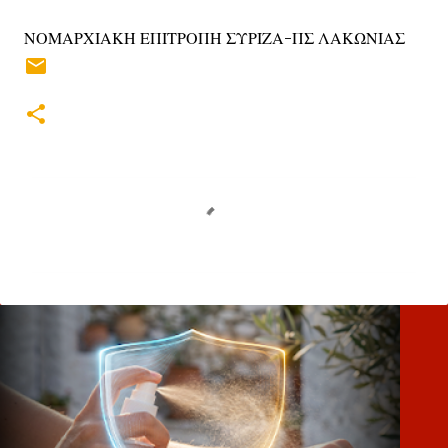
ΝΟΜΑΡΧΙΑΚΗ ΕΠΙΤΡΟΠΗ ΣΥΡΙΖΑ-ΠΣ ΛΑΚΩΝΙΑΣ
Σ
χ
ό
λ
ι
α