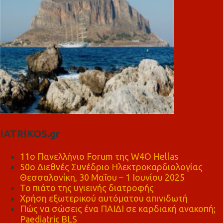
IATRIKOS.gr
11ο Πανελλήνιο Forum της W4O Hellas
50ο Διεθνές Συνέδριο Ηλεκτροκαρδιολογίας
Θεσσαλονίκη, 30 Μαΐου – 1 Ιουνίου 2025
Το πιάτο της υγιεινής διατροφής
Χρήση εξωτερικού αυτόματου απινιδωτή
Πώς να σώσεις ένα ΠΑΙΔΙ σε καρδιακή ανακοπή;
Paediatric BLS