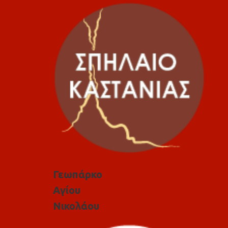
Γεωπάρκο
Αγίου
Νικολάου