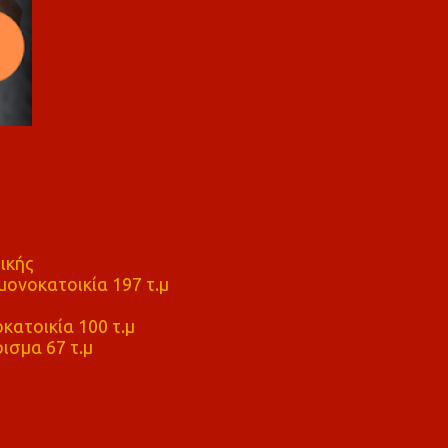
ικής
ονοκατοικία 197 τ.μ
μ
κατοικία 100 τ.μ
ισμα 67 τ.μ