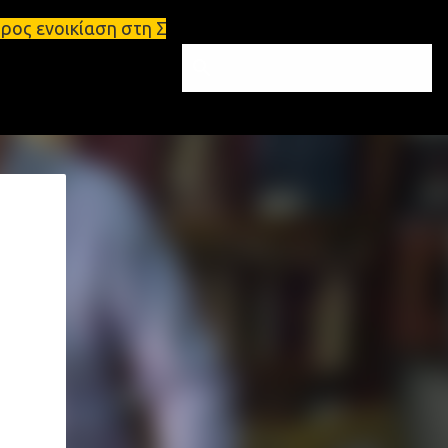
στη Σπάρτη Ενοικιάσεις διαμερισμάτων Σπάρτη και Λ