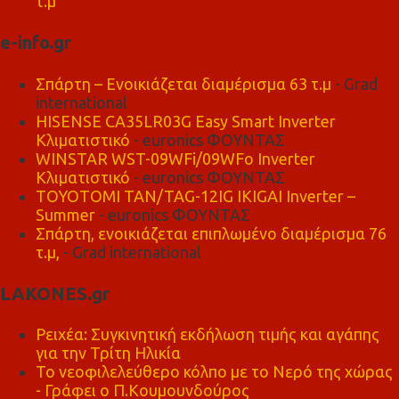
τ.μ
e-info.gr
Σπάρτη – Ενοικιάζεται διαμέρισμα 63 τ.μ
- Grad
international
HISENSE CA35LR03G Easy Smart Inverter
Κλιματιστικό
- euronics ΦΟΥΝΤΑΣ
WINSTAR WST-09WFi/09WFo Inverter
Κλιματιστικό
- euronics ΦΟΥΝΤΑΣ
TOYOTOMI TAN/TAG-12IG IKIGAI Inverter –
Summer
- euronics ΦΟΥΝΤΑΣ
Σπάρτη, ενοικιάζεται επιπλωμένο διαμέρισμα 76
τ.μ,
- Grad international
LAKONES.gr
Ρειχέα: Συγκινητική εκδήλωση τιμής και αγάπης
για την Τρίτη Ηλικία
Το νεοφιλελεύθερο κόλπο με το Νερό της χώρας
- Γράφει ο Π.Κουμουνδούρος