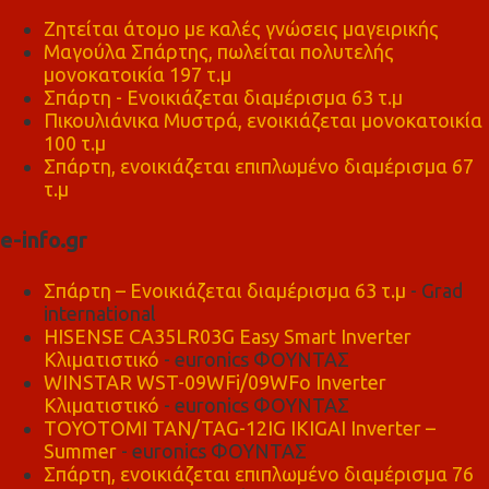
Ζητείται άτομο με καλές γνώσεις μαγειρικής
Μαγούλα Σπάρτης, πωλείται πολυτελής
μονοκατοικία 197 τ.μ
Σπάρτη - Ενοικιάζεται διαμέρισμα 63 τ.μ
Πικουλιάνικα Μυστρά, ενοικιάζεται μονοκατοικία
100 τ.μ
Σπάρτη, ενοικιάζεται επιπλωμένο διαμέρισμα 67
τ.μ
e-info.gr
Σπάρτη – Ενοικιάζεται διαμέρισμα 63 τ.μ
- Grad
international
HISENSE CA35LR03G Easy Smart Inverter
Κλιματιστικό
- euronics ΦΟΥΝΤΑΣ
WINSTAR WST-09WFi/09WFo Inverter
Κλιματιστικό
- euronics ΦΟΥΝΤΑΣ
TOYOTOMI TAN/TAG-12IG IKIGAI Inverter –
Summer
- euronics ΦΟΥΝΤΑΣ
Σπάρτη, ενοικιάζεται επιπλωμένο διαμέρισμα 76