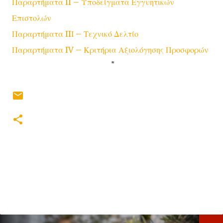
Παραρτήματα II – Υποδείγματα Εγγυητικών
Επιστολών
Παραρτήματα IIΙ – Τεχνικό Δελτίο
Παραρτήματα IV – Κριτήρια Αξιολόγησης Προσφορών
Σ
χ
ό
λ