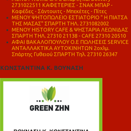
2731022511 ΚΑΦΕΤΕΡΙΕΣ - ΣΝΑΚ ΜΠΑΡ -
Καφέδες - Σάντουιτς - Μπεκέτες - Πίτες
ΜΕΝΟΥ ΨΗΤΟΠΩΛΕΙΟ ΕΣΤΙΑΤΟΡΙΟ " Η ΠΙΑΤΣΑ
ΤΗΣ ΜΑΣΑΣ" ΣΠΑΡΤΗ ΤΗΛ. 2731082002
ΜΕΝΟΥ HISTORY CAFE & ΨΗΣΤΑΡΙΑ ΛΕΩΝΙΔΑΣ
ΣΠΑΡΤΗ ΤΗΛ. 27310 21138 - CAFE 27310 20510
ΑΦΑΙ ΒΑΚΑΛΟΠΟΥΛΟΥ Ο.Ε ΠΩΛΗΣΕΙΣ SERVICE
ΑΝΤΑΛΛΑΚΤΙΚΑ ΑΥΤΟΚΙΝΗΤΩΝ 2οχλμ.
Σπάρτης Γυθειού ΣΠΑΡΤΗ Τηλ. 27310 26347
ΚΩΝΣΤΑΝΤΙΝΑ Κ. ΒΟΥΝΑΣΗ