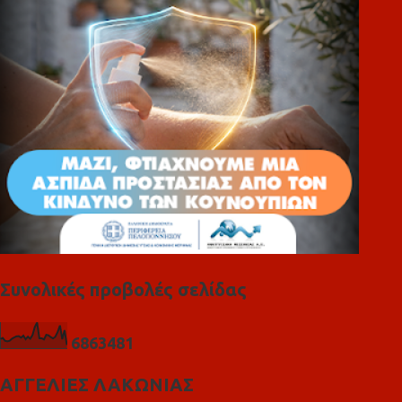
ι
α
Συνολικές προβολές σελίδας
6
8
6
3
4
8
1
ΑΓΓΕΛΙΕΣ ΛΑΚΩΝΙΑΣ