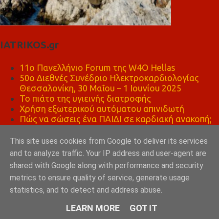
IATRIKOS.gr
11ο Πανελλήνιο Forum της W4O Hellas
50ο Διεθνές Συνέδριο Ηλεκτροκαρδιολογίας
Θεσσαλονίκη, 30 Μαΐου – 1 Ιουνίου 2025
Το πιάτο της υγιεινής διατροφής
Χρήση εξωτερικού αυτόματου απινιδωτή
Πώς να σώσεις ένα ΠΑΙΔΙ σε καρδιακή ανακοπή;
Paediatric BLS
This site uses cookies from Google to deliver its services
ΨΗΣΤΑΡΙΑ ΚΑΦΕ ΛΕΩΝΙΔΑΣ ΣΠΑΡΤΗ
and to analyze traffic. Your IP address and user-agent are
shared with Google along with performance and security
metrics to ensure quality of service, generate usage
statistics, and to detect and address abuse.
LEARN MORE
GOT IT