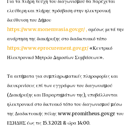
Για τα πλήρη τεύχη του διαγωνισµού θα παρέχεται
ελεύθερη και πλήρης πρόσβαση στην ηλεκτρονική
διεύθυνση του ∆ήµου
https://www.monemvasia.gov.gr/
,
αμέσως μετά την
ανάρτηση της διακήρυξης στο διαδικτυακό τόπο
https://www.eprocurement.gov.gr/
«Κεντρικό
Ηλεκτρονικό Μητρώο Δημοσίων Συμβάσεων».
Τα αιτήµατα για συµπληρωµατικές πληροφορίες και
διευκρινίσεις επί των εγγράφων του διαγωνισµού
(∆ιακήρυξης και Παραρτηµάτων της), υποβάλλονται
ηλεκτρονικά στο δικτυακό τόπο του διαγωνισµού µέσω
της ∆ιαδικτυακής πύλης www.promitheus.gov.gr του
ΕΣΗ∆ΗΣ έως τις 15.3.2021 & ώρα 14:00.