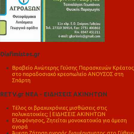
Diafimistes.gr
Βραβείο Ανώτερης Γεύσης Παρασκευών Κρέατος
στο παραδοσιακό κρεοπωλείο ΑΝΟΥΣΟΣ στη
Σπάρτη
RETV.gr ΝΕΑ - ΕΙΔΗΣΕΙΣ ΑΚΙΝΗΤΩΝ
Τέλος οι βραχυχρόνιες μισθώσεις στις
πολυκατοικίες; | ΕΙΔΗΣΕΙΣ ΑΚΙΝΗΤΩΝ
Ελαφόνησος, Ζητείται μονοκατοικία για άμεση
αγορά
Άμεση Ζήτηση αγοράς διαμέρισματος στο Γύθειο