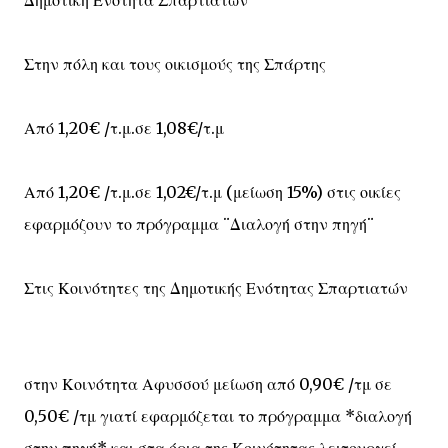
Στην πόλη και τους οικισμούς της Σπάρτης
Από 1,20€ /τ.μ.σε 1,08€/τ.μ
Από 1,20€ /τ.μ.σε 1,02€/τ.μ (μείωση 15%) στις οικίες
εφαρμόζουν το πρόγραμμα ¨Διαλογή στην πηγή¨
Στις Κοινότητες της Δημοτικής Ενότητας Σπαρτιατών
στην Κοινότητα Αφυσσού μείωση από 0,90€ /τμ σε
0,50€ /τμ γιατί εφαρμόζεται το πρόγραμμα *διαλογή
στην πηγή* και στα όρια της Κοινότητας λειτουργεί