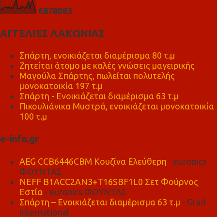
6
8
7
8
0
8
3
ΑΓΓΕΛΙΕΣ ΛΑΚΩΝΙΑΣ
Σπάρτη, ενοικιάζεται διαμέρισμα 80 τ.μ
Ζητείται άτομο με καλές γνώσεις μαγειρικής
Μαγούλα Σπάρτης, πωλείται πολυτελής
μονοκατοικία 197 τ.μ
Σπάρτη - Ενοικιάζεται διαμέρισμα 63 τ.μ
Πικουλιάνικα Μυστρά, ενοικιάζεται μονοκατοικία
100 τ.μ
e-info.gr
AEG CCB6446CBM Κουζίνα Ελεύθερη
- euronics
ΦΟΥΝΤΑΣ
NEFF B1ACC2AN3+T16SBF1L0 Σετ Φούρνος
Εστία
- euronics ΦΟΥΝΤΑΣ
Σπάρτη – Ενοικιάζεται διαμέρισμα 63 τ.μ
- Grad
international