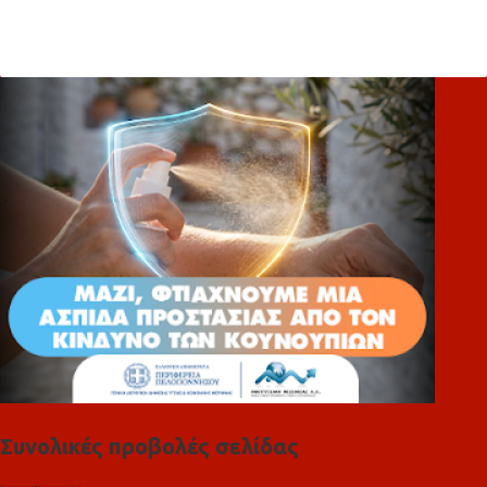
χ
ό
λ
ι
α
Συνολικές προβολές σελίδας