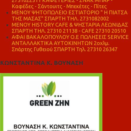
Καφέδες - Σάντουιτς - Μπεκέτες - Πίτες
ΜΕΝΟΥ ΨΗΤΟΠΩΛΕΙΟ ΕΣΤΙΑΤΟΡΙΟ " Η ΠΙΑΤΣΑ
ΤΗΣ ΜΑΣΑΣ" ΣΠΑΡΤΗ ΤΗΛ. 2731082002
ΜΕΝΟΥ HISTORY CAFE & ΨΗΣΤΑΡΙΑ ΛΕΩΝΙΔΑΣ
ΣΠΑΡΤΗ ΤΗΛ. 27310 21138 - CAFE 27310 20510
ΑΦΑΙ ΒΑΚΑΛΟΠΟΥΛΟΥ Ο.Ε ΠΩΛΗΣΕΙΣ SERVICE
ΑΝΤΑΛΛΑΚΤΙΚΑ ΑΥΤΟΚΙΝΗΤΩΝ 2οχλμ.
Σπάρτης Γυθειού ΣΠΑΡΤΗ Τηλ. 27310 26347
ΚΩΝΣΤΑΝΤΙΝΑ Κ. ΒΟΥΝΑΣΗ