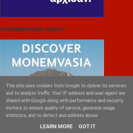
MONEMVASIA GROUP
This site uses cookies from Google to deliver its services
and to analyze traffic. Your IP address and user-agent are
shared with Google along with performance and security
metrics to ensure quality of service, generate usage
statistics, and to detect and address abuse.
LEARN MORE
GOT IT