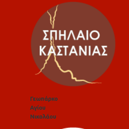
Γεωπάρκο
Αγίου
Νικολάου