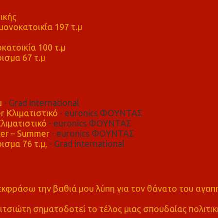
ικής
ονοκατοικία 197 τ.μ
μ
κατοικία 100 τ.μ
ισμα 67 τ.μ
μ
- Grad international
r Κλιματιστικό
- euronics ΦΟΥΝΤΑΣ
λιματιστικό
- euronics ΦΟΥΝΤΑΣ
er – Summer
- euronics ΦΟΥΝΤΑΣ
ισμα 76 τ.μ,
- Grad international
α εκφράσω την βαθιά μου λύπη για τον θάνατο του αγα
τσιώτη σηματοδοτεί το τέλος μιας σπουδαίας πολιτικ