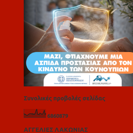
ι
α
Συνολικές προβολές σελίδας
6
8
6
0
8
7
9
ΑΓΓΕΛΙΕΣ ΛΑΚΩΝΙΑΣ