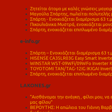
Ζητείται άτομο με καλές γνώσεις μαγειρ
Μαγούλα Σπάρτης, πωλείται πολυτελής μ
Σπάρτη - Ενοικιάζεται διαμέρισμα 63 τ.
Πικουλιάνικα Μυστρά, ενοικιάζεται μονο
Σπάρτη, ενοικιάζεται επιπλωμένο διαμέρ
e-info.gr
Σπάρτη – Ενοικιάζεται διαμέρισμα 63 τ.
HISENSE CA35LR03G Easy Smart Inverte
WINSTAR WST-09WFi/09WFo Inverter Κ
TOYOTOMI TAN/TAG-12IG IKIGAI Invert
Σπάρτη, ενοικιάζεται επιπλωμένο διαμέρ
LAKONES.gr
"Αισθάνομαι την ανάγκη , φίλοι μου, ν
μας φίλου"
ΒΕΡΟΥΤΗΣ: Η απώλεια του Γιάννη Βαρβι