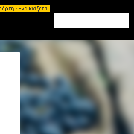
ρτη - Ενοικιάζεται επιπλωμένο διαμέρισμα 65τ.μ Σπ