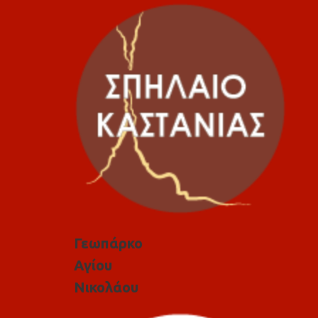
Γεωπάρκο
Αγίου
Νικολάου