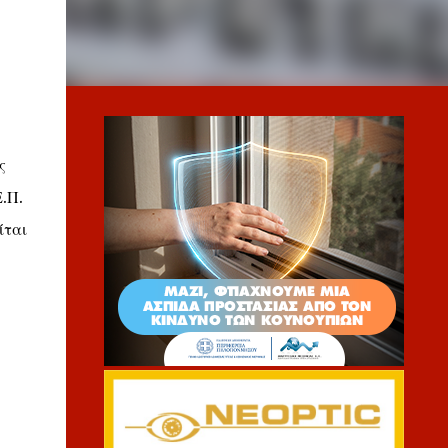
ς
.Π.
ίται