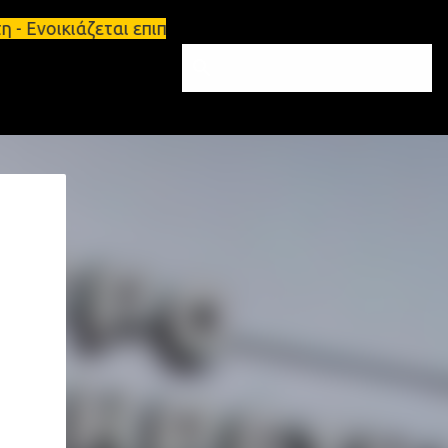
- Ενοικιάζεται επιπλωμένο διαμέρισμα 65τ.μ Σπάρτη