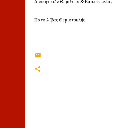
Διοικητικών Θεμάτων & Επικοινωνίας
Πατσιλίβας Θεμιστοκλής
Σ
χ
ό