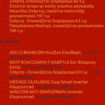
Σπάρτη, ενοικιάζεται διαμέρισμα 80 τ.μ
Ζητείται άτομο με καλές γνώσεις μαγειρικής
Μαγούλα Σπάρτης, πωλείται πολυτελής
μονοκατοικία 197 τ.μ
Σπάρτη - Ενοικιάζεται διαμέρισμα 63 τ.μ
Πικουλιάνικα Μυστρά, ενοικιάζεται μονοκατοικία
100 τ.μ
e-info.gr
AEG CCB6446CBM Κουζίνα Ελεύθερη
- euronics
ΦΟΥΝΤΑΣ
NEFF B1ACC2AN3+T16SBF1L0 Σετ Φούρνος
Εστία
- euronics ΦΟΥΝΤΑΣ
Σπάρτη – Ενοικιάζεται διαμέρισμα 63 τ.μ
- Grad
international
HISENSE CA35LR03G Easy Smart Inverter
Κλιματιστικό
- euronics ΦΟΥΝΤΑΣ
WINSTAR WST-09WFi/09WFo Inverter
Κλιματιστικό
- euronics ΦΟΥΝΤΑΣ