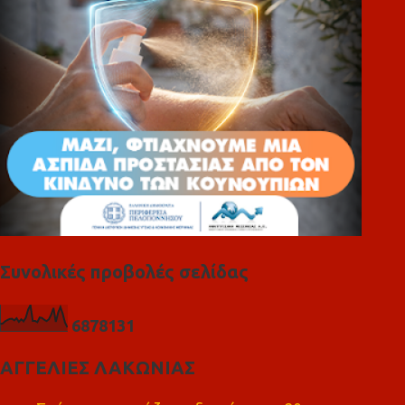
α
Συνολικές προβολές σελίδας
6
8
7
8
1
3
1
ΑΓΓΕΛΙΕΣ ΛΑΚΩΝΙΑΣ