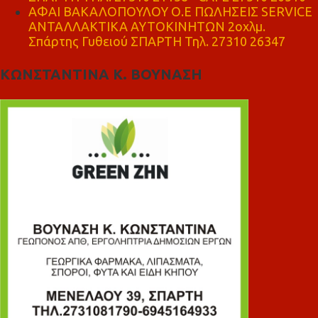
ΑΦΑΙ ΒΑΚΑΛΟΠΟΥΛΟΥ Ο.Ε ΠΩΛΗΣΕΙΣ SERVICE
ΑΝΤΑΛΛΑΚΤΙΚΑ ΑΥΤΟΚΙΝΗΤΩΝ 2οχλμ.
Σπάρτης Γυθειού ΣΠΑΡΤΗ Τηλ. 27310 26347
ΚΩΝΣΤΑΝΤΙΝΑ Κ. ΒΟΥΝΑΣΗ