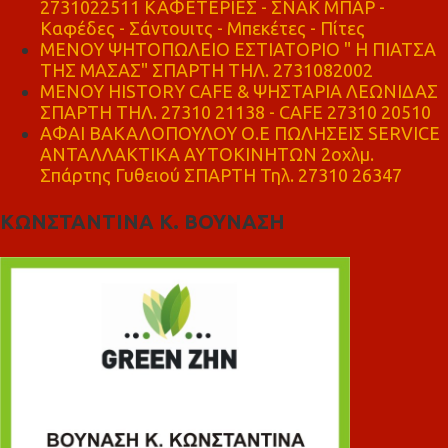
2731022511 ΚΑΦΕΤΕΡΙΕΣ - ΣΝΑΚ ΜΠΑΡ -
Καφέδες - Σάντουιτς - Μπεκέτες - Πίτες
ΜΕΝΟΥ ΨΗΤΟΠΩΛΕΙΟ ΕΣΤΙΑΤΟΡΙΟ " Η ΠΙΑΤΣΑ
ΤΗΣ ΜΑΣΑΣ" ΣΠΑΡΤΗ ΤΗΛ. 2731082002
ΜΕΝΟΥ HISTORY CAFE & ΨΗΣΤΑΡΙΑ ΛΕΩΝΙΔΑΣ
ΣΠΑΡΤΗ ΤΗΛ. 27310 21138 - CAFE 27310 20510
ΑΦΑΙ ΒΑΚΑΛΟΠΟΥΛΟΥ Ο.Ε ΠΩΛΗΣΕΙΣ SERVICE
ΑΝΤΑΛΛΑΚΤΙΚΑ ΑΥΤΟΚΙΝΗΤΩΝ 2οχλμ.
Σπάρτης Γυθειού ΣΠΑΡΤΗ Τηλ. 27310 26347
ΚΩΝΣΤΑΝΤΙΝΑ Κ. ΒΟΥΝΑΣΗ