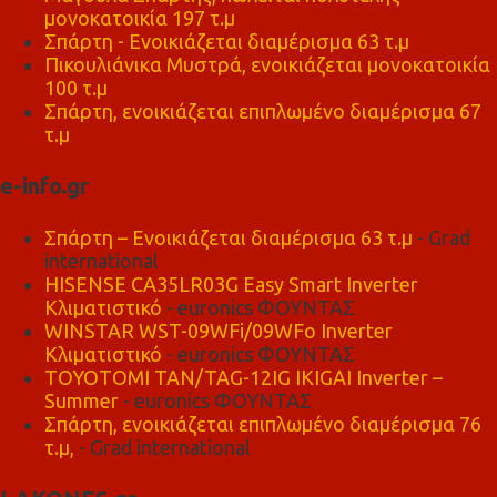
μονοκατοικία 197 τ.μ
Σπάρτη - Ενοικιάζεται διαμέρισμα 63 τ.μ
Πικουλιάνικα Μυστρά, ενοικιάζεται μονοκατοικία
100 τ.μ
Σπάρτη, ενοικιάζεται επιπλωμένο διαμέρισμα 67
τ.μ
e-info.gr
Σπάρτη – Ενοικιάζεται διαμέρισμα 63 τ.μ
- Grad
international
HISENSE CA35LR03G Easy Smart Inverter
Κλιματιστικό
- euronics ΦΟΥΝΤΑΣ
WINSTAR WST-09WFi/09WFo Inverter
Κλιματιστικό
- euronics ΦΟΥΝΤΑΣ
TOYOTOMI TAN/TAG-12IG IKIGAI Inverter –
Summer
- euronics ΦΟΥΝΤΑΣ
Σπάρτη, ενοικιάζεται επιπλωμένο διαμέρισμα 76
τ.μ,
- Grad international