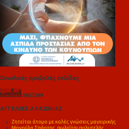
Συνολικές προβολές σελίδας
6
8
5
7
3
8
9
ΑΓΓΕΛΙΕΣ ΛΑΚΩΝΙΑΣ
Ζητείται άτομο με καλές γνώσεις μαγειρικής
Μαγούλα Σπάρτης, πωλείται πολυτελής