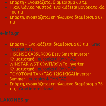
Σπάρτη - Ενοικιάζεται διαμέρισμα 63 τ.μ
Πικουλιάνικα Μυστρά, ενοικιάζεται μονοκατοικία
100 τ.μ
Σπάρτη, ενοικιάζεται επιπλωμένο διαμέρισμα 67
τ.μ
e-info.gr
Σπάρτη – Ενοικιάζεται διαμέρισμα 63 τ.μ
- Grad
international
HISENSE CA35LR03G Easy Smart Inverter
Κλιματιστικό
- euronics ΦΟΥΝΤΑΣ
WINSTAR WST-09WFi/09WFo Inverter
Κλιματιστικό
- euronics ΦΟΥΝΤΑΣ
TOYOTOMI TAN/TAG-12IG IKIGAI Inverter –
Summer
- euronics ΦΟΥΝΤΑΣ
Σπάρτη, ενοικιάζεται επιπλωμένο διαμέρισμα 76
τ.μ,
- Grad international
LAKONES.gr