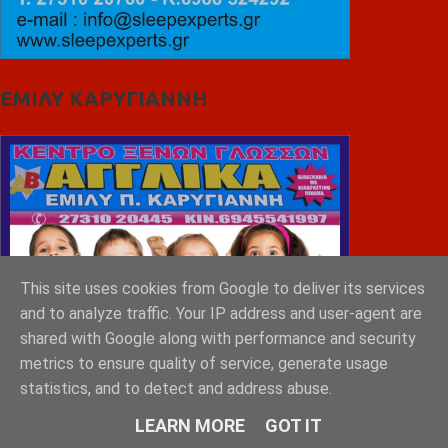
ΕΜΙΛΥ ΚΑΡΥΓΙΑΝΝΗ
This site uses cookies from Google to deliver its services
and to analyze traffic. Your IP address and user-agent are
shared with Google along with performance and security
metrics to ensure quality of service, generate usage
statistics, and to detect and address abuse.
LEARN MORE
GOT IT