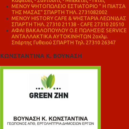
ΜΕΝΟΥ ΨΗΤΟΠΩΛΕΙΟ ΕΣΤΙΑΤΟΡΙΟ " Η ΠΙΑΤΣΑ
ΤΗΣ ΜΑΣΑΣ" ΣΠΑΡΤΗ ΤΗΛ. 2731082002
ΜΕΝΟΥ HISTORY CAFE & ΨΗΣΤΑΡΙΑ ΛΕΩΝΙΔΑΣ
ΣΠΑΡΤΗ ΤΗΛ. 27310 21138 - CAFE 27310 20510
ΑΦΑΙ ΒΑΚΑΛΟΠΟΥΛΟΥ Ο.Ε ΠΩΛΗΣΕΙΣ SERVICE
ΑΝΤΑΛΛΑΚΤΙΚΑ ΑΥΤΟΚΙΝΗΤΩΝ 2οχλμ.
Σπάρτης Γυθειού ΣΠΑΡΤΗ Τηλ. 27310 26347
ΚΩΝΣΤΑΝΤΙΝΑ Κ. ΒΟΥΝΑΣΗ