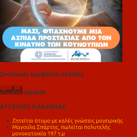
Συνολικές προβολές σελίδας
6
8
5
8
3
3
0
ΑΓΓΕΛΙΕΣ ΛΑΚΩΝΙΑΣ
Ζητείται άτομο με καλές γνώσεις μαγειρικής
Μαγούλα Σπάρτης, πωλείται πολυτελής
μονοκατοικία 197 τ.μ