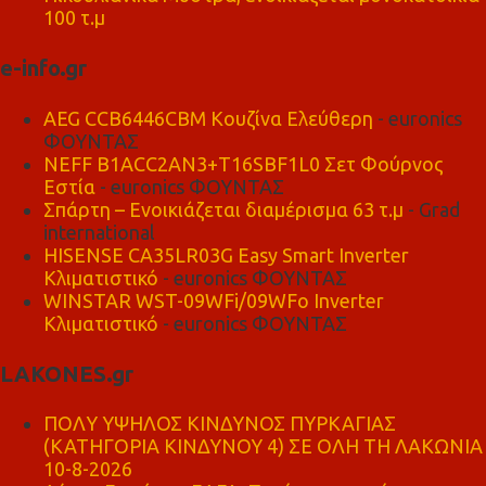
100 τ.μ
e-info.gr
AEG CCB6446CBM Κουζίνα Ελεύθερη
- euronics
ΦΟΥΝΤΑΣ
NEFF B1ACC2AN3+T16SBF1L0 Σετ Φούρνος
Εστία
- euronics ΦΟΥΝΤΑΣ
Σπάρτη – Ενοικιάζεται διαμέρισμα 63 τ.μ
- Grad
international
HISENSE CA35LR03G Easy Smart Inverter
Κλιματιστικό
- euronics ΦΟΥΝΤΑΣ
WINSTAR WST-09WFi/09WFo Inverter
Κλιματιστικό
- euronics ΦΟΥΝΤΑΣ
LAKONES.gr
ΠΟΛΥ ΥΨΗΛΟΣ ΚΙΝΔΥΝΟΣ ΠΥΡΚΑΓΙΑΣ
(ΚΑΤΗΓΟΡΙΑ ΚΙΝΔΥΝΟΥ 4) ΣΕ ΟΛΗ ΤΗ ΛΑΚΩΝΙΑ
10-8-2026