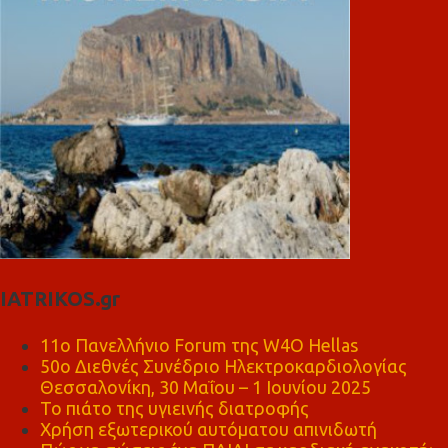
IATRIKOS.gr
11ο Πανελλήνιο Forum της W4O Hellas
50ο Διεθνές Συνέδριο Ηλεκτροκαρδιολογίας
Θεσσαλονίκη, 30 Μαΐου – 1 Ιουνίου 2025
Το πιάτο της υγιεινής διατροφής
Χρήση εξωτερικού αυτόματου απινιδωτή