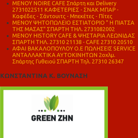
MENOY NOIRE CAFE Σπάρτη και Delivery
2731022511 ΚΑΦΕΤΕΡΙΕΣ - ΣΝΑΚ ΜΠΑΡ -
Καφέδες - Σάντουιτς - Μπεκέτες - Πίτες
ΜΕΝΟΥ ΨΗΤΟΠΩΛΕΙΟ ΕΣΤΙΑΤΟΡΙΟ " Η ΠΙΑΤΣΑ
ΤΗΣ ΜΑΣΑΣ" ΣΠΑΡΤΗ ΤΗΛ. 2731082002
ΜΕΝΟΥ HISTORY CAFE & ΨΗΣΤΑΡΙΑ ΛΕΩΝΙΔΑΣ
ΣΠΑΡΤΗ ΤΗΛ. 27310 21138 - CAFE 27310 20510
ΑΦΑΙ ΒΑΚΑΛΟΠΟΥΛΟΥ Ο.Ε ΠΩΛΗΣΕΙΣ SERVICE
ΑΝΤΑΛΛΑΚΤΙΚΑ ΑΥΤΟΚΙΝΗΤΩΝ 2οχλμ.
Σπάρτης Γυθειού ΣΠΑΡΤΗ Τηλ. 27310 26347
ΚΩΝΣΤΑΝΤΙΝΑ Κ. ΒΟΥΝΑΣΗ