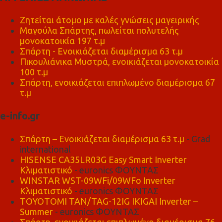
Ζητείται άτομο με καλές γνώσεις μαγειρικής
Μαγούλα Σπάρτης, πωλείται πολυτελής
μονοκατοικία 197 τ.μ
Σπάρτη - Ενοικιάζεται διαμέρισμα 63 τ.μ
Πικουλιάνικα Μυστρά, ενοικιάζεται μονοκατοικία
100 τ.μ
Σπάρτη, ενοικιάζεται επιπλωμένο διαμέρισμα 67
τ.μ
e-info.gr
Σπάρτη – Ενοικιάζεται διαμέρισμα 63 τ.μ
- Grad
international
HISENSE CA35LR03G Easy Smart Inverter
Κλιματιστικό
- euronics ΦΟΥΝΤΑΣ
WINSTAR WST-09WFi/09WFo Inverter
Κλιματιστικό
- euronics ΦΟΥΝΤΑΣ
TOYOTOMI TAN/TAG-12IG IKIGAI Inverter –
Summer
- euronics ΦΟΥΝΤΑΣ
Σπάρτη, ενοικιάζεται επιπλωμένο διαμέρισμα 76