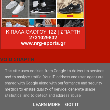
VOiD ΣΠΑΡΤΗ
This site uses cookies from Google to deliver its services
and to analyze traffic. Your IP address and user-agent are
shared with Google along with performance and security
metrics to ensure quality of service, generate usage
statistics, and to detect and address abuse.
LEARN MORE
GOT IT