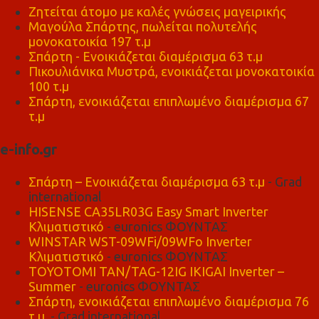
Ζητείται άτομο με καλές γνώσεις μαγειρικής
Μαγούλα Σπάρτης, πωλείται πολυτελής
μονοκατοικία 197 τ.μ
Σπάρτη - Ενοικιάζεται διαμέρισμα 63 τ.μ
Πικουλιάνικα Μυστρά, ενοικιάζεται μονοκατοικία
100 τ.μ
Σπάρτη, ενοικιάζεται επιπλωμένο διαμέρισμα 67
τ.μ
e-info.gr
Σπάρτη – Ενοικιάζεται διαμέρισμα 63 τ.μ
- Grad
international
HISENSE CA35LR03G Easy Smart Inverter
Κλιματιστικό
- euronics ΦΟΥΝΤΑΣ
WINSTAR WST-09WFi/09WFo Inverter
Κλιματιστικό
- euronics ΦΟΥΝΤΑΣ
TOYOTOMI TAN/TAG-12IG IKIGAI Inverter –
Summer
- euronics ΦΟΥΝΤΑΣ
Σπάρτη, ενοικιάζεται επιπλωμένο διαμέρισμα 76
τ.μ,
- Grad international