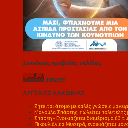
Συνολικές προβολές σελίδας
6
8
6
2
3
9
9
ΑΓΓΕΛΙΕΣ ΛΑΚΩΝΙΑΣ
Ζητείται άτομο με καλές γνώσεις μαγειρ
Μαγούλα Σπάρτης, πωλείται πολυτελής μ
Σπάρτη - Ενοικιάζεται διαμέρισμα 63 τ.
Πικουλιάνικα Μυστρά, ενοικιάζεται μονο