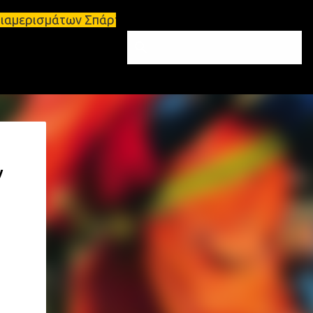
ων Σπάρτη και Λακωνία Σπάρτη - Ενοικιάζεται κατάσ
ν