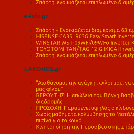
Σπάρτη, ενοικιάζεται επιπλωμένο διαμέρ
e-info.gr
Σπάρτη – Ενοικιάζεται διαμέρισμα 63 τ.
HISENSE CA35LR03G Easy Smart Inverte
WINSTAR WST-09WFi/09WFo Inverter Κ
TOYOTOMI TAN/TAG-12IG IKIGAI Invert
Σπάρτη, ενοικιάζεται επιπλωμένο διαμέρ
LAKONES.gr
"Αισθάνομαι την ανάγκη , φίλοι μου, ν
μας φίλου"
ΒΕΡΟΥΤΗΣ: Η απώλεια του Γιάννη Βαρβι
διαδρομής
ΠΡΟΣΟΧΗ! Παραμένει υψηλός ο κίνδυνο
Χωρίς μαθήματα κολύμβησης το Ματάλει
πισίνα για το κοινό
Κινητοποίηση της Πυροσβεστικής Σπάρ