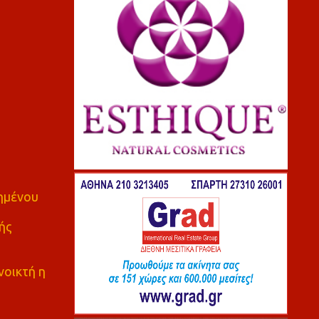
πημένου
ής
νοικτή η