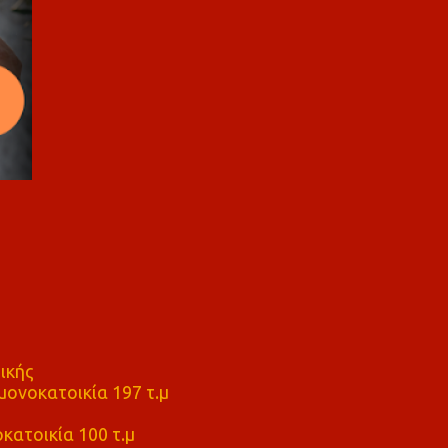
ικής
ονοκατοικία 197 τ.μ
μ
κατοικία 100 τ.μ