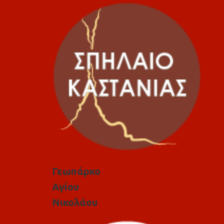
Γεωπάρκο
Αγίου
Νικολάου