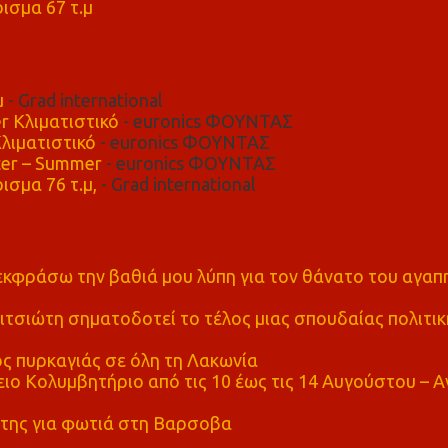
ισμα 67 τ.μ
μ
- Grad international
r Κλιματιστικό
- euronics ΦΟΥΝΤΑΣ
λιματιστικό
- euronics ΦΟΥΝΤΑΣ
er – Summer
- euronics ΦΟΥΝΤΑΣ
ισμα 76 τ.μ,
- Grad international
α εκφράσω την βαθιά μου λύπη για τον θάνατο του αγα
τσιώτη σηματοδοτεί το τέλος μιας σπουδαίας πολιτικ
ς πυρκαγιάς σε όλη τη Λακωνία
ο Κολυμβητήριο από τις 10 έως τις 14 Αυγούστου – Α
της για φωτιά στη Βαρσοβα