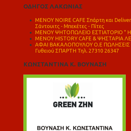
ΟΔΗΓΟΣ ΛΑΚΩΝΙΑΣ
MENOY NOIRE CAFE Σπάρτη και Delive
Σάντουιτς - Μπεκέτες - Πίτες
ΜΕΝΟΥ ΨΗΤΟΠΩΛΕΙΟ ΕΣΤΙΑΤΟΡΙΟ " Η 
ΜΕΝΟΥ HISTORY CAFE & ΨΗΣΤΑΡΙΑ ΛΕΩ
ΑΦΑΙ ΒΑΚΑΛΟΠΟΥΛΟΥ Ο.Ε ΠΩΛΗΣΕΙΣ 
Γυθειού ΣΠΑΡΤΗ Τηλ. 27310 26347
ΚΩΝΣΤΑΝΤΙΝΑ Κ. ΒΟΥΝΑΣΗ