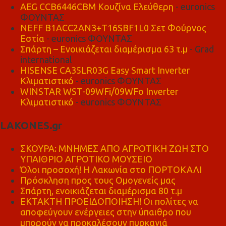
AEG CCB6446CBM Κουζίνα Ελεύθερη
- euronics
ΦΟΥΝΤΑΣ
NEFF B1ACC2AN3+T16SBF1L0 Σετ Φούρνος
Εστία
- euronics ΦΟΥΝΤΑΣ
Σπάρτη – Ενοικιάζεται διαμέρισμα 63 τ.μ
- Grad
international
HISENSE CA35LR03G Easy Smart Inverter
Κλιματιστικό
- euronics ΦΟΥΝΤΑΣ
WINSTAR WST-09WFi/09WFo Inverter
Κλιματιστικό
- euronics ΦΟΥΝΤΑΣ
LAKONES.gr
ΣΚΟΥΡΑ: ΜΝΗΜΕΣ ΑΠΟ ΑΓΡΟΤΙΚΗ ΖΩΗ ΣΤΟ
ΥΠΑΙΘΡΙΟ ΑΓΡΟΤΙΚΟ ΜΟΥΣΕΙΟ
Όλοι προσοχή! Η Λακωνία στο ΠΟΡΤΟΚΑΛΙ
Πρόσκληση προς τους Ομογενείς μας
Σπάρτη, ενοικιάζεται διαμέρισμα 80 τ.μ
ΕΚΤΑΚΤΗ ΠΡΟΕΙΔΟΠΟΙΗΣΗ! Οι πολίτες να
αποφεύγουν ενέργειες στην ύπαιθρο που
μπορούν να προκαλέσουν πυρκαγιά