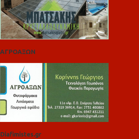
ΑΓΡΟΑΞΩΝ
Diafimistes.gr