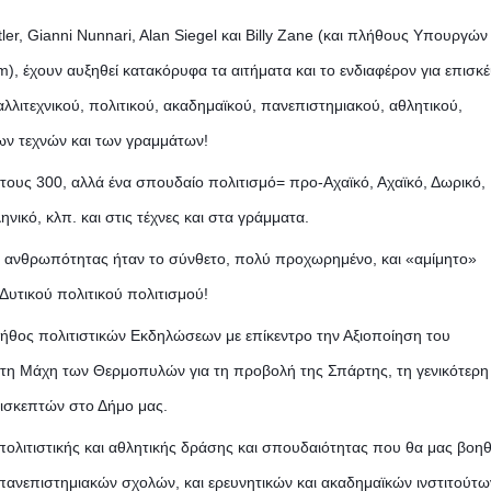
er, Gianni Nunnari, Alan Siegel και Billy Zane (και πλήθους Υπουργών 
 έχουν αυξηθεί κατακόρυφα τα αιτήματα και το ενδιαφέρον για επισκέ
ιτεχνικού, πολιτικού, ακαδημαϊκού, πανεπιστημιακού, αθλητικού,
των τεχνών και των γραμμάτων!
ι τους 300, αλλά ένα σπουδαίο πολιτισμό= προ-Αχαϊκό, Αχαϊκό, Δωρικό,
νικό, κλπ. και στις τέχνες και στα γράμματα.
ης ανθρωπότητας ήταν το σύνθετο, πολύ προχωρημένο, και «αμίμητο»
Δυτικού πολιτικού πολιτισμού!
ήθος πολιτιστικών Εκδηλώσεων με επίκεντρο την Αξιοποίηση του
 τη Μάχη των Θερμοπυλών για τη προβολή της Σπάρτης, τη γενικότερη
πισκεπτών στο Δήμο μας.
ς πολιτιστικής και αθλητικής δράσης και σπουδαιότητας που θα μας βοη
πανεπιστημιακών σχολών, και ερευνητικών και ακαδημαϊκών ινστιτούτω