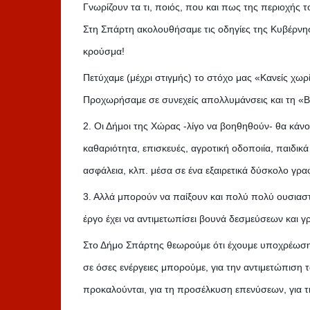
Γνωρίζουν τα τι, ποιός, που και πως της περιοχής τ
Στη Σπάρτη ακολουθήσαμε τις οδηγίες της Κυβέρνηση
κρούσμα!
Πετύχαμε (μέχρι στιγμής) το στόχο μας «Κανείς χωρ
Προχωρήσαμε σε συνεχείς απολλυμάνσεις και τη «Βο
2. Οι Δήμοι της Χώρας -λίγο να βοηθηθούν- θα κάν
καθαριότητα, επισκευές, αγροτική οδοποιία, παιδικ
ασφάλεια, κλπ. μέσα σε ένα εξαιρετικά δύσκολο γρα
3. Αλλά μπορούν να παίξουν και πολύ πολύ ουσιαστικ
έργο έχει να αντιμετωπίσει βουνά δεσμεύσεων και γ
Στο Δήμο Σπάρτης θεωρούμε ότι έχουμε υποχρέωση
σε όσες ενέργειες μπορούμε, για την αντιμετώπιση
προκαλούνται, για τη προσέλκυση επενύσεων, για τ