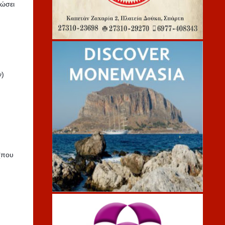
νώσει
ν)
(που