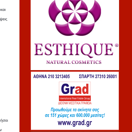
και
ψεις
θήσει
ν