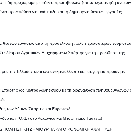
γίες, ήδη προχωράμε με ειδικές πρωτοβουλίες (όπως έχουμε ήδη ανακοι
τάνια προσπάθεια για ανάπτυξη και τη δημιουργία θέσεων εργασίας.
,
γία θέσεων εργασίας από τη προσέλκυση πολύ περισσότερων τουριστώ
α Συνδέσμου Αγροτικών Επιχειρήσεων Σπάρτης για τη προώθηση της
σμός της Ελλάδας είναι ένα ανεκμετάλλευτο και εξαγώγιμο προϊόν με
ης Σπάρτης ως Κέντρο Αθλητισμού με τη διοργάνωση πλήθους Αγώνων 
μές,
υξης των Δήμων Σπάρτης και Ευρώτα»!
ύσεων (ΟΧΕ) στο Λακωνικό και Μεσσηνιακό Ταΰγετο!
το θέμα ΠΟΛΙΤΙΣΤΙΚΗ ΔΗΜΙΟΥΡΓΙΑ ΚΑΙ ΟΙΚΟΝΟΜΙΚΗ ΑΝΑΠΤΥΞΗ!