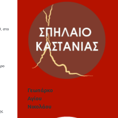
, στο
τρο
Γεωπάρκο
Αγίου
Νικολάου
ης