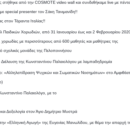
ης στήθηκε από την COSMOTE video wall και συνδεθήκαμε live με πέντε
 special presenter τον Σάκη Τανιμανίδη!!
ας στον Τάραντα Ιταλίας!!
λ Παιδικών Χορωδιών, από 31 Ιανουαρίου έως και 2 Φεβρουαρίου 2020
ς χορωδίες με περισσότερους από 600 μαθητές και μαθήτριες της
ό σχολικές μονάδες της Πελοποννήσου
– Διέλευση της Κωνσταντίνου Παλαιολόγου με λαμπαδηδρομία
ίτλο: «Αλληλεπίδραση Ψυχικών και Σωματικών Νοσημάτων» στο Αμφιθέα
ο)
Κωνσταντίνο Παλαιολόγο, με το
 και Δοξολογία στον Άγιο Δημήτριο Μυστρά
 την «Ελληνική Αγωγή» της Ευγενίας Μανωλίδου, με θέμα την απαρχή τ