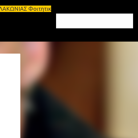
ητικά σπίτια προς ενοικίαση στη Σπάρτη Ενοικιάσει