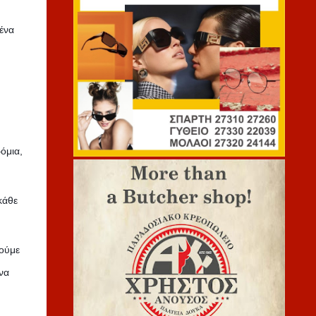
ένα
όμια,
κάθε
ούμε
να