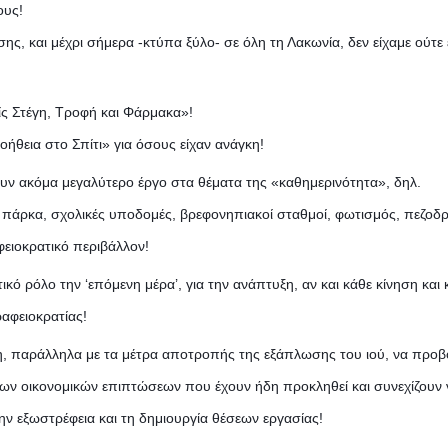
ους!
ς, και μέχρι σήμερα -κτύπα ξύλο- σε όλη τη Λακωνία, δεν είχαμε ούτε 
ίς Στέγη, Τροφή και Φάρμακα»!
ήθεια στο Σπίτι» για όσους είχαν ανάγκη!
ουν ακόμα μεγαλύτερο έργο στα θέματα της «καθημερινότητα», δηλ.
ά πάρκα, σχολικές υποδομές, βρεφονηπιακοί σταθμοί, φωτισμός, πεζοδρ
φειοκρατικό περιβάλλον!
ό ρόλο την ‘επόμενη μέρα’, για την ανάπτυξη, αν και κάθε κίνηση και 
ραφειοκρατίας!
, παράλληλα με τα μέτρα αποτροπής της εξάπλωσης του ιού, να προβ
 των οικονομικών επιπτώσεων που έχουν ήδη προκληθεί και συνεχίζουν 
ην εξωστρέφεια και τη δημιουργία θέσεων εργασίας!