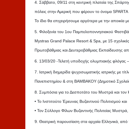
4. Σάββατο, 09/11 στη κεντρική πλατεία της Σπάρτ
πόλεις στην Αμερική που φέρουν το όνομα SPARTA με
Το ίδιο θα επιχειρήσουμε αργότερα με την αποικία μ
5. Φιλοξενία του 1ου Παμπελοποννησιακού Φεστιβά
Mystras Grand Palace Resort & Spa, με 15 σχολικέ
Πρωτοβάθμιας και Δευτεροβάθμιας Εκπαίδευσης απ
6. 13/03/20 -Τελετή υποδοχής ολυμπιακής φλόγας 
7. Ιατρική διημερίδα ψυχοσωματικής ιατρικής με τ
Πανεπιστημίου & στη BAMBAKOY (Δημοτικό Σχολεί
8. Συμπόσια για το Δεσποτάτο του Μυστρά και τον 
• Το Ινστιτούτο Έρευνας Βυζαντινού Πολιτισμού και
• Τον Σύλλογο Φίλων Βυζαντινής Πολιτείας Μυστρά,
9. Θεατρική παρουσίαση στα αρχαία Ελληνικά, από