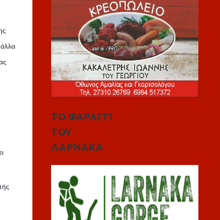
ης
 άλλα
ας
ΤΟ ΦΑΡΑΓΓΙ
ΤΟΥ
ΛΑΡΝΑΚΑ
ι
τής