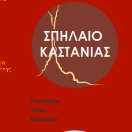
10
ρτης
Γεωπάρκο
Αγίου
Νικολάου