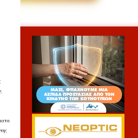
ς
ς
ώματα
της