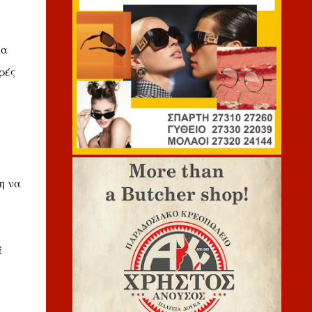
τα
ρές
η να
ά