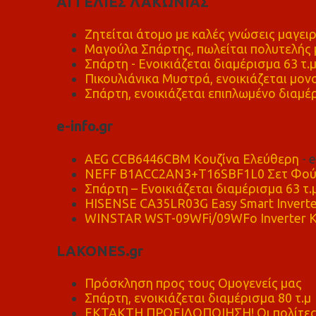
ΑΓΓΕΛΙΕΣ ΛΑΚΩΝΙΑΣ
Ζητείται άτομο με καλές γνώσεις μαγειρ
Μαγούλα Σπάρτης, πωλείται πολυτελής μ
Σπάρτη - Ενοικιάζεται διαμέρισμα 63 τ.
Πικουλιάνικα Μυστρά, ενοικιάζεται μονο
Σπάρτη, ενοικιάζεται επιπλωμένο διαμέρ
e-info.gr
AEG CCB6446CBM Κουζίνα Ελεύθερη
- 
NEFF B1ACC2AN3+T16SBF1L0 Σετ Φού
Σπάρτη – Ενοικιάζεται διαμέρισμα 63 τ.
HISENSE CA35LR03G Easy Smart Inverte
WINSTAR WST-09WFi/09WFo Inverter Κ
LAKONES.gr
Πρόσκληση προς τους Ομογενείς μας
Σπάρτη, ενοικιάζεται διαμέρισμα 80 τ.μ
ΕΚΤΑΚΤΗ ΠΡΟΕΙΔΟΠΟΙΗΣΗ! Οι πολίτες ν