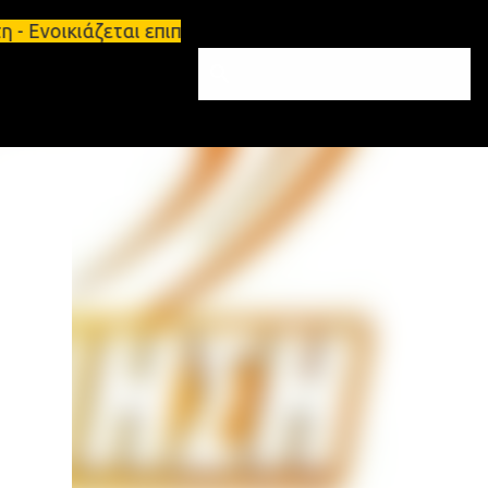
 - Ενοικιάζεται επιπλωμένο διαμέρισμα 65τ.μ Σπάρτη