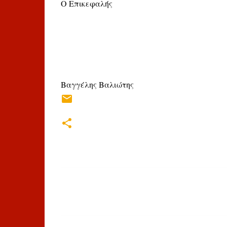
Ο Επικεφαλής
Βαγγέλης Βαλιώτης
Σ
χ
ό