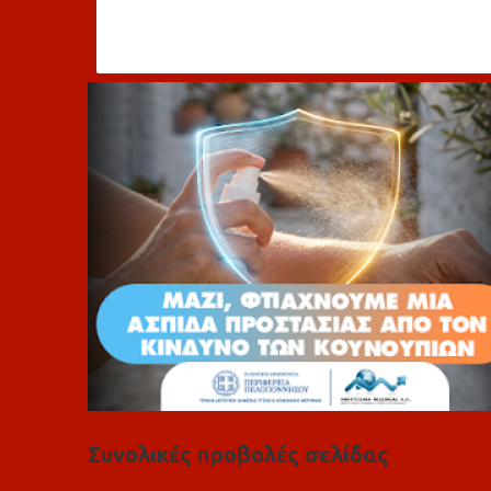
χ
ό
λ
ι
α
Συνολικές προβολές σελίδας