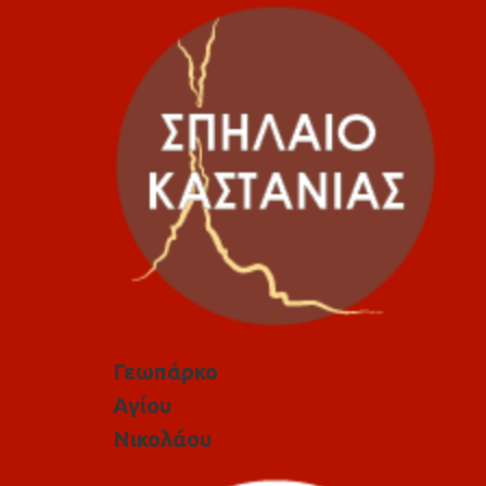
Γεωπάρκο
Αγίου
Νικολάου