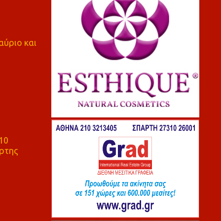
αύριο και
10
ρτης