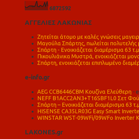
6
8
7
2
5
9
2
ΑΓΓΕΛΙΕΣ ΛΑΚΩΝΙΑΣ
Ζητείται άτομο με καλές γνώσεις μαγειρ
Μαγούλα Σπάρτης, πωλείται πολυτελής μ
Σπάρτη - Ενοικιάζεται διαμέρισμα 63 τ.
Πικουλιάνικα Μυστρά, ενοικιάζεται μονο
Σπάρτη, ενοικιάζεται επιπλωμένο διαμέρ
e-info.gr
AEG CCB6446CBM Κουζίνα Ελεύθερη
- 
NEFF B1ACC2AN3+T16SBF1L0 Σετ Φού
Σπάρτη – Ενοικιάζεται διαμέρισμα 63 τ.
HISENSE CA35LR03G Easy Smart Inverte
WINSTAR WST-09WFi/09WFo Inverter Κ
LAKONES.gr