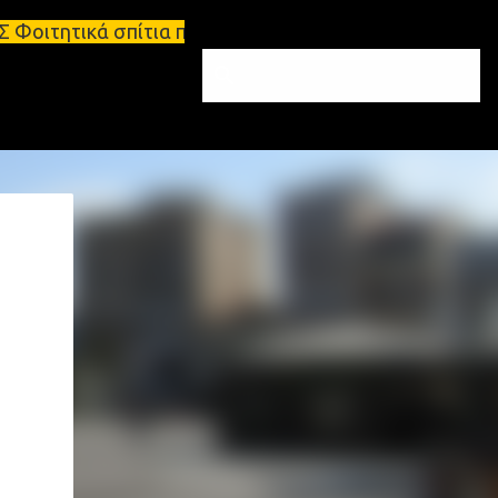
τια προς ενοικίαση στη Σπάρτη Ενοικιάσεις διαμερι