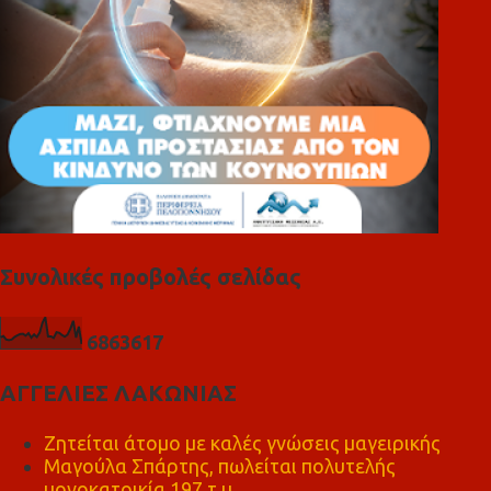
Συνολικές προβολές σελίδας
6
8
6
3
6
1
7
ΑΓΓΕΛΙΕΣ ΛΑΚΩΝΙΑΣ
Ζητείται άτομο με καλές γνώσεις μαγειρικής
Μαγούλα Σπάρτης, πωλείται πολυτελής
μονοκατοικία 197 τ.μ