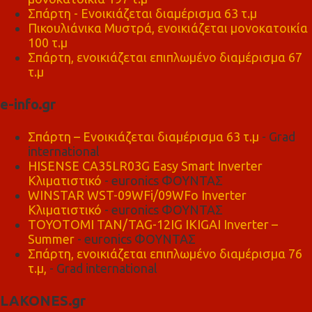
Σπάρτη - Ενοικιάζεται διαμέρισμα 63 τ.μ
Πικουλιάνικα Μυστρά, ενοικιάζεται μονοκατοικία
100 τ.μ
Σπάρτη, ενοικιάζεται επιπλωμένο διαμέρισμα 67
τ.μ
e-info.gr
Σπάρτη – Ενοικιάζεται διαμέρισμα 63 τ.μ
- Grad
international
HISENSE CA35LR03G Easy Smart Inverter
Κλιματιστικό
- euronics ΦΟΥΝΤΑΣ
WINSTAR WST-09WFi/09WFo Inverter
Κλιματιστικό
- euronics ΦΟΥΝΤΑΣ
TOYOTOMI TAN/TAG-12IG IKIGAI Inverter –
Summer
- euronics ΦΟΥΝΤΑΣ
Σπάρτη, ενοικιάζεται επιπλωμένο διαμέρισμα 76
τ.μ,
- Grad international
LAKONES.gr