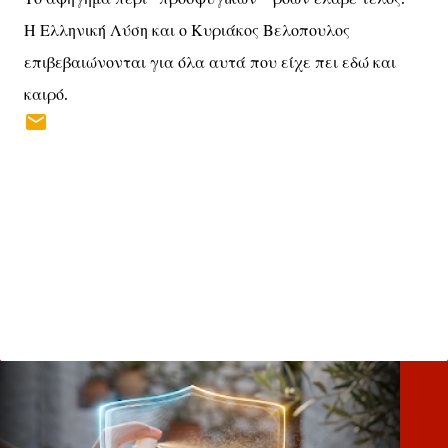
Η Ελληνική Λύση και ο Κυριάκος Βελοπουλος
επιβεβαιώνονται για όλα αυτά που είχε πει εδώ και
καιρό.
Σ
χ
ό
λ
ι
α