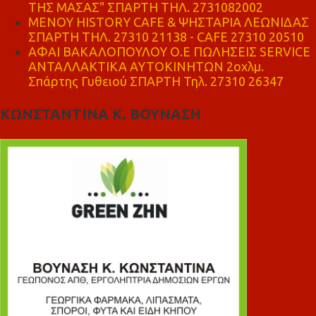
ΤΗΣ ΜΑΣΑΣ" ΣΠΑΡΤΗ ΤΗΛ. 2731082002
ΜΕΝΟΥ HISTORY CAFE & ΨΗΣΤΑΡΙΑ ΛΕΩΝΙΔΑΣ
ΣΠΑΡΤΗ ΤΗΛ. 27310 21138 - CAFE 27310 20510
ΑΦΑΙ ΒΑΚΑΛΟΠΟΥΛΟΥ Ο.Ε ΠΩΛΗΣΕΙΣ SERVICE
ΑΝΤΑΛΛΑΚΤΙΚΑ ΑΥΤΟΚΙΝΗΤΩΝ 2οχλμ.
Σπάρτης Γυθειού ΣΠΑΡΤΗ Τηλ. 27310 26347
ΚΩΝΣΤΑΝΤΙΝΑ Κ. ΒΟΥΝΑΣΗ