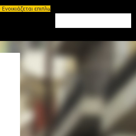
νοικιάζεται επιπλωμένο διαμέρισμα 65τ.μ Σπάρτη - 