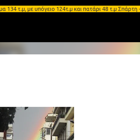
Μετάβαση στο κύριο περιεχόμενο
μ, με υπόγειο 124τ.μ και πατάρι 48 τ.μ Σπάρτη - Ε