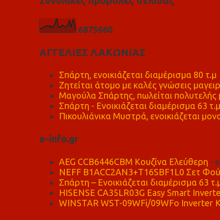
Συνολικές προβολές σελίδας
6
8
7
5
6
6
0
ΑΓΓΕΛΙΕΣ ΛΑΚΩΝΙΑΣ
Σπάρτη, ενοικιάζεται διαμέρισμα 80 τ.μ
Ζητείται άτομο με καλές γνώσεις μαγειρ
Μαγούλα Σπάρτης, πωλείται πολυτελής μ
Σπάρτη - Ενοικιάζεται διαμέρισμα 63 τ.
Πικουλιάνικα Μυστρά, ενοικιάζεται μονο
e-info.gr
AEG CCB6446CBM Κουζίνα Ελεύθερη
- 
NEFF B1ACC2AN3+T16SBF1L0 Σετ Φού
Σπάρτη – Ενοικιάζεται διαμέρισμα 63 τ.
HISENSE CA35LR03G Easy Smart Inverte
WINSTAR WST-09WFi/09WFo Inverter Κ