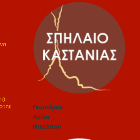
 να
10
ρτης
Γεωπάρκο
Αγίου
Νικολάου