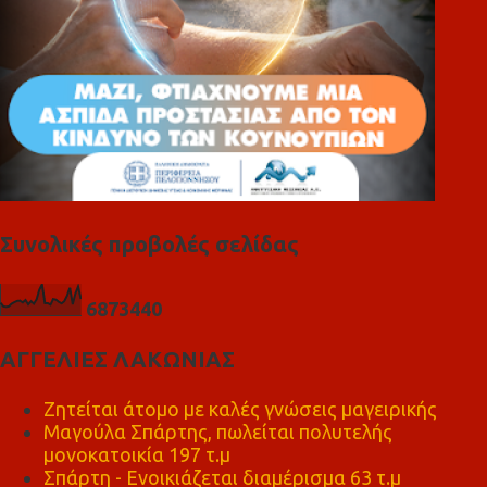
Συνολικές προβολές σελίδας
6
8
7
3
4
4
0
ΑΓΓΕΛΙΕΣ ΛΑΚΩΝΙΑΣ
Ζητείται άτομο με καλές γνώσεις μαγειρικής
Μαγούλα Σπάρτης, πωλείται πολυτελής
μονοκατοικία 197 τ.μ
Σπάρτη - Ενοικιάζεται διαμέρισμα 63 τ.μ