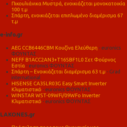
Πικουλιάνικα Μυστρά, ενοικιάζεται μονοκατοικία
100 τ.μ
Σπάρτη, ενοικιάζεται επιπλωμένο διαμέρισμα 67
τ.μ
e-info.gr
AEG CCB6446CBM Κουζίνα Ελεύθερη
- euronics
ΦΟΥΝΤΑΣ
NEFF B1ACC2AN3+T16SBF1L0 Σετ Φούρνος
Εστία
- euronics ΦΟΥΝΤΑΣ
Σπάρτη – Ενοικιάζεται διαμέρισμα 63 τ.μ
- Grad
international
HISENSE CA35LR03G Easy Smart Inverter
Κλιματιστικό
- euronics ΦΟΥΝΤΑΣ
WINSTAR WST-09WFi/09WFo Inverter
Κλιματιστικό
- euronics ΦΟΥΝΤΑΣ
LAKONES.gr