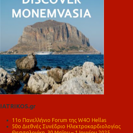
IATRIKOS.gr
11ο Πανελλήνιο Forum της W4O Hellas
50ο Διεθνές Συνέδριο Ηλεκτροκαρδιολογίας
Θεσσαλονίκη, 30 Μαΐου – 1 Ιουνίου 2025