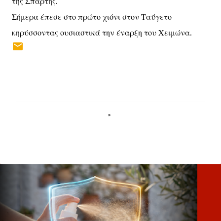
της Σπάρτης.
Σήμερα έπεσε στο πρώτο χιόνι στον Ταΰγετο
κηρύσσοντας ουσιαστικά την έναρξη του Χειμώνα.
Σ
χ
ό
λ
ι
α