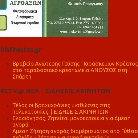
Diafimistes.gr
Βραβείο Ανώτερης Γεύσης Παρασκευών Κρέατος
στο παραδοσιακό κρεοπωλείο ΑΝΟΥΣΟΣ στη
Σπάρτη
RETV.gr ΝΕΑ - ΕΙΔΗΣΕΙΣ ΑΚΙΝΗΤΩΝ
Τέλος οι βραχυχρόνιες μισθώσεις στις
πολυκατοικίες; | ΕΙΔΗΣΕΙΣ ΑΚΙΝΗΤΩΝ
Ελαφόνησος, Ζητείται μονοκατοικία για άμεση
αγορά
Άμεση Ζήτηση αγοράς διαμέρισματος στο Γύθειο
Χαλκίδα - Ζήτηση για αγορά ημιτελούς