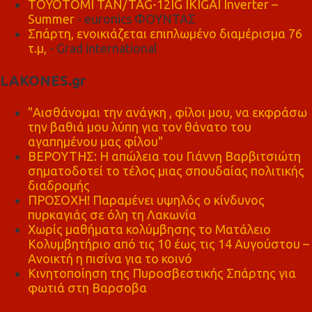
TOYOTOMI TAN/TAG-12IG IKIGAI Inverter –
Summer
- euronics ΦΟΥΝΤΑΣ
Σπάρτη, ενοικιάζεται επιπλωμένο διαμέρισμα 76
τ.μ,
- Grad international
LAKONES.gr
"Αισθάνομαι την ανάγκη , φίλοι μου, να εκφράσω
την βαθιά μου λύπη για τον θάνατο του
αγαπημένου μας φίλου"
ΒΕΡΟΥΤΗΣ: Η απώλεια του Γιάννη Βαρβιτσιώτη
σηματοδοτεί το τέλος μιας σπουδαίας πολιτικής
διαδρομής
ΠΡΟΣΟΧΗ! Παραμένει υψηλός ο κίνδυνος
πυρκαγιάς σε όλη τη Λακωνία
Χωρίς μαθήματα κολύμβησης το Ματάλειο
Κολυμβητήριο από τις 10 έως τις 14 Αυγούστου –
Ανοικτή η πισίνα για το κοινό
Κινητοποίηση της Πυροσβεστικής Σπάρτης για
φωτιά στη Βαρσοβα