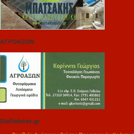
ΑΓΡΟΑΞΩΝ
Diafimistes.gr