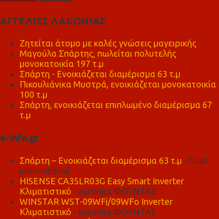
ΑΓΓΕΛΙΕΣ ΛΑΚΩΝΙΑΣ
Ζητείται άτομο με καλές γνώσεις μαγειρικής
Μαγούλα Σπάρτης, πωλείται πολυτελής
μονοκατοικία 197 τ.μ
Σπάρτη - Ενοικιάζεται διαμέρισμα 63 τ.μ
Πικουλιάνικα Μυστρά, ενοικιάζεται μονοκατοικία
100 τ.μ
Σπάρτη, ενοικιάζεται επιπλωμένο διαμέρισμα 67
τ.μ
e-info.gr
Σπάρτη – Ενοικιάζεται διαμέρισμα 63 τ.μ
- Grad
international
HISENSE CA35LR03G Easy Smart Inverter
Κλιματιστικό
- euronics ΦΟΥΝΤΑΣ
WINSTAR WST-09WFi/09WFo Inverter
Κλιματιστικό
- euronics ΦΟΥΝΤΑΣ