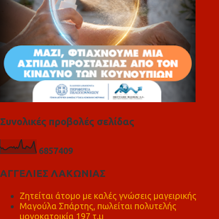
Συνολικές προβολές σελίδας
6
8
5
7
4
0
9
ΑΓΓΕΛΙΕΣ ΛΑΚΩΝΙΑΣ
Ζητείται άτομο με καλές γνώσεις μαγειρικής
Μαγούλα Σπάρτης, πωλείται πολυτελής
μονοκατοικία 197 τ.μ