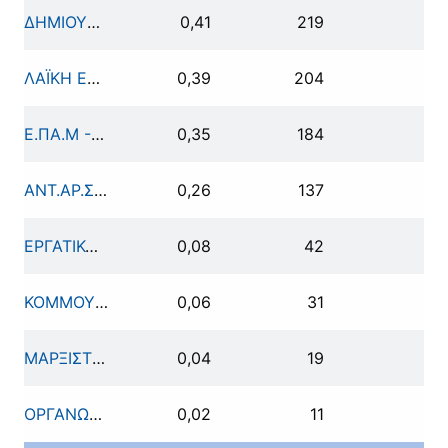
ΔΗΜΙΟΥΡΓΙΑ ΞΑΝΑ - ΘΑΝΟΣ ΤΖΗΜΕΡΟΣ
0,41
219
ΛΑΪΚΗ ΕΝΟΤΗΤΑ
0,39
204
Ε.ΠΑ.Μ - Α.Κ.Κ.ΕΛ (ΕΝΙΑΙΟ ΠΑΛΛΑΪΚΟ ΜΕΤΩΠΟ και ΑΓΡΟΤΙΚΟ ΚΤΗΝΟΤΡΟΦΙΚΟ ΚΟΜΜΑ ΕΛΛΑΔΑΣ)
0,35
184
ΑΝΤ.ΑΡ.ΣΥ.Α - ΑΝΤΙΚΑΠΙΤΑΛΙΣΤΙΚΗ ΑΡΙΣΤΕΡΗ ΣΥΝΕΡΓΑΣΙΑ για την ΑΝΑΤΡΟΠΗ
0,26
137
ΕΡΓΑΤΙΚΟ ΕΠΑΝΑΣΤΑΤΙΚΟ ΚΟΜΜΑ - ΕΕΚ ΤΡΟΤΣΚΙΣΤΕΣ
0,08
42
ΚΟΜΜΟΥΝΙΣΤΙΚΟ ΚΟΜΜΑ ΕΛΛΑΔΑΣ (μαρξιστικό-λενινιστικό)
0,06
31
ΜΑΡΞΙΣΤΙΚΟ - ΛΕΝΙΝΙΣΤΙΚΟ ΚΟΜΜΟΥΝΙΣΤΙΚΟ ΚΟΜΜΑ ΕΛΛΑΔΑΣ
0,04
19
ΟΡΓΑΝΩΣΗ ΚΟΜΜΟΥΝΙΣΤΩΝ ΔΙΕΘΝΙΣΤΩΝ ΕΛΛΑΔΑΣ (Ο.Κ.Δ.Ε.)
0,02
11