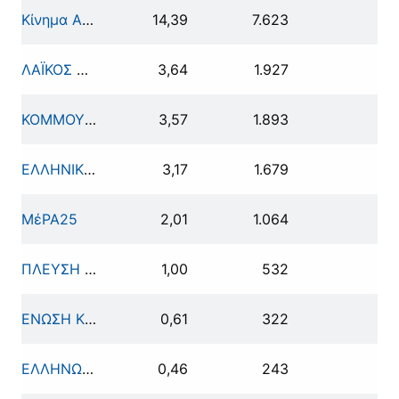
Κίνημα Αλλαγής (ΠΑΣΟΚ-ΚΙΔΗΣΟ-Ανανεωτική Αριστερά-Προοδευτικό Κέντρο-ΕΔΕΜ-Κινήσεις Πολιτών)
14,39
7.623
ΛΑΪΚΟΣ ΣΥΝΔΕΣΜΟΣ - ΧΡΥΣΗ ΑΥΓΗ
3,64
1.927
ΚΟΜΜΟΥΝΙΣΤΙΚΟ ΚΟΜΜΑ ΕΛΛΑΔΑΣ
3,57
1.893
ΕΛΛΗΝΙΚΗ ΛΥΣΗ - ΚΥΡΙΑΚΟΣ ΒΕΛΟΠΟΥΛΟΣ
3,17
1.679
ΜέΡΑ25
2,01
1.064
ΠΛΕΥΣΗ ΕΛΕΥΘΕΡΙΑΣ - ΖΩΗ ΚΩΝΣΤΑΝΤΟΠΟΥΛΟΥ
1,00
532
ΕΝΩΣΗ ΚΕΝΤΡΩΩΝ
0,61
322
ΕΛΛΗΝΩΝ ΣΥΝΕΛΕΥΣΙΣ
0,46
243