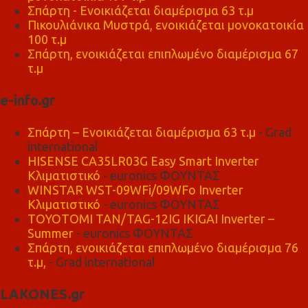
Σπάρτη - Ενοικιάζεται διαμέρισμα 63 τ.μ
Πικουλιάνικα Μυστρά, ενοικιάζεται μονοκατοικία
100 τ.μ
Σπάρτη, ενοικιάζεται επιπλωμένο διαμέρισμα 67
τ.μ
e-info.gr
Σπάρτη – Ενοικιάζεται διαμέρισμα 63 τ.μ
- Grad
international
HISENSE CA35LR03G Easy Smart Inverter
Κλιματιστικό
- euronics ΦΟΥΝΤΑΣ
WINSTAR WST-09WFi/09WFo Inverter
Κλιματιστικό
- euronics ΦΟΥΝΤΑΣ
TOYOTOMI TAN/TAG-12IG IKIGAI Inverter –
Summer
- euronics ΦΟΥΝΤΑΣ
Σπάρτη, ενοικιάζεται επιπλωμένο διαμέρισμα 76
τ.μ,
- Grad international
LAKONES.gr