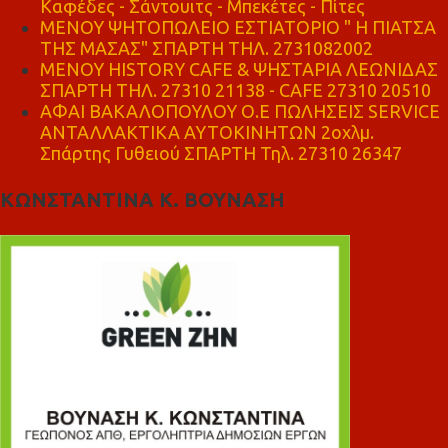
Καφέδες - Σάντουιτς - Μπεκέτες - Πίτες
ΜΕΝΟΥ ΨΗΤΟΠΩΛΕΙΟ ΕΣΤΙΑΤΟΡΙΟ " Η ΠΙΑΤΣΑ
ΤΗΣ ΜΑΣΑΣ" ΣΠΑΡΤΗ ΤΗΛ. 2731082002
ΜΕΝΟΥ HISTORY CAFE & ΨΗΣΤΑΡΙΑ ΛΕΩΝΙΔΑΣ
ΣΠΑΡΤΗ ΤΗΛ. 27310 21138 - CAFE 27310 20510
ΑΦΑΙ ΒΑΚΑΛΟΠΟΥΛΟΥ Ο.Ε ΠΩΛΗΣΕΙΣ SERVICE
ΑΝΤΑΛΛΑΚΤΙΚΑ ΑΥΤΟΚΙΝΗΤΩΝ 2οχλμ.
Σπάρτης Γυθειού ΣΠΑΡΤΗ Τηλ. 27310 26347
ΚΩΝΣΤΑΝΤΙΝΑ Κ. ΒΟΥΝΑΣΗ