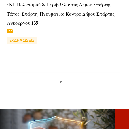
•ΝΠ Πολιτισμού & Περιβάλλοντος Δήμου Σπάρτης
Τόπος: Σπάρτη, Πνευματικό Κέντρο Δήμου Σπάρτης,
Λυκούργου 135
ΕΚΔΗΛΩΣΕΙΣ
Σ
χ
ό
λ
ι
α