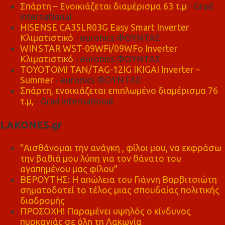
Σπάρτη – Ενοικιάζεται διαμέρισμα 63 τ.μ
- Grad
international
HISENSE CA35LR03G Easy Smart Inverter
Κλιματιστικό
- euronics ΦΟΥΝΤΑΣ
WINSTAR WST-09WFi/09WFo Inverter
Κλιματιστικό
- euronics ΦΟΥΝΤΑΣ
TOYOTOMI TAN/TAG-12IG IKIGAI Inverter –
Summer
- euronics ΦΟΥΝΤΑΣ
Σπάρτη, ενοικιάζεται επιπλωμένο διαμέρισμα 76
τ.μ,
- Grad international
LAKONES.gr
"Αισθάνομαι την ανάγκη , φίλοι μου, να εκφράσω
την βαθιά μου λύπη για τον θάνατο του
αγαπημένου μας φίλου"
ΒΕΡΟΥΤΗΣ: Η απώλεια του Γιάννη Βαρβιτσιώτη
σηματοδοτεί το τέλος μιας σπουδαίας πολιτικής
διαδρομής
ΠΡΟΣΟΧΗ! Παραμένει υψηλός ο κίνδυνος
πυρκαγιάς σε όλη τη Λακωνία