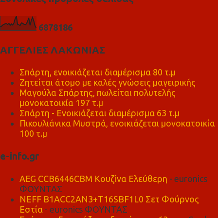
6
8
7
8
1
8
6
ΑΓΓΕΛΙΕΣ ΛΑΚΩΝΙΑΣ
Σπάρτη, ενοικιάζεται διαμέρισμα 80 τ.μ
Ζητείται άτομο με καλές γνώσεις μαγειρικής
Μαγούλα Σπάρτης, πωλείται πολυτελής
μονοκατοικία 197 τ.μ
Σπάρτη - Ενοικιάζεται διαμέρισμα 63 τ.μ
Πικουλιάνικα Μυστρά, ενοικιάζεται μονοκατοικία
100 τ.μ
e-info.gr
AEG CCB6446CBM Κουζίνα Ελεύθερη
- euronics
ΦΟΥΝΤΑΣ
NEFF B1ACC2AN3+T16SBF1L0 Σετ Φούρνος
Εστία
- euronics ΦΟΥΝΤΑΣ