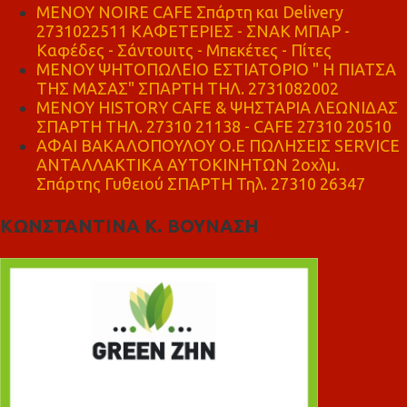
MENOY NOIRE CAFE Σπάρτη και Delivery
2731022511 ΚΑΦΕΤΕΡΙΕΣ - ΣΝΑΚ ΜΠΑΡ -
Καφέδες - Σάντουιτς - Μπεκέτες - Πίτες
ΜΕΝΟΥ ΨΗΤΟΠΩΛΕΙΟ ΕΣΤΙΑΤΟΡΙΟ " Η ΠΙΑΤΣΑ
ΤΗΣ ΜΑΣΑΣ" ΣΠΑΡΤΗ ΤΗΛ. 2731082002
ΜΕΝΟΥ HISTORY CAFE & ΨΗΣΤΑΡΙΑ ΛΕΩΝΙΔΑΣ
ΣΠΑΡΤΗ ΤΗΛ. 27310 21138 - CAFE 27310 20510
ΑΦΑΙ ΒΑΚΑΛΟΠΟΥΛΟΥ Ο.Ε ΠΩΛΗΣΕΙΣ SERVICE
ΑΝΤΑΛΛΑΚΤΙΚΑ ΑΥΤΟΚΙΝΗΤΩΝ 2οχλμ.
Σπάρτης Γυθειού ΣΠΑΡΤΗ Τηλ. 27310 26347
ΚΩΝΣΤΑΝΤΙΝΑ Κ. ΒΟΥΝΑΣΗ