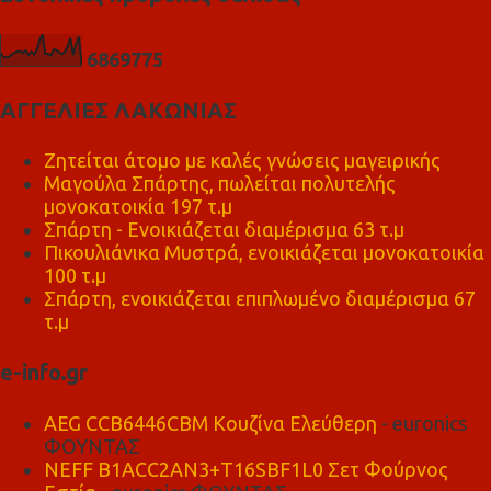
6
8
6
9
7
7
5
ΑΓΓΕΛΙΕΣ ΛΑΚΩΝΙΑΣ
Ζητείται άτομο με καλές γνώσεις μαγειρικής
Μαγούλα Σπάρτης, πωλείται πολυτελής
μονοκατοικία 197 τ.μ
Σπάρτη - Ενοικιάζεται διαμέρισμα 63 τ.μ
Πικουλιάνικα Μυστρά, ενοικιάζεται μονοκατοικία
100 τ.μ
Σπάρτη, ενοικιάζεται επιπλωμένο διαμέρισμα 67
τ.μ
e-info.gr
AEG CCB6446CBM Κουζίνα Ελεύθερη
- euronics
ΦΟΥΝΤΑΣ
NEFF B1ACC2AN3+T16SBF1L0 Σετ Φούρνος