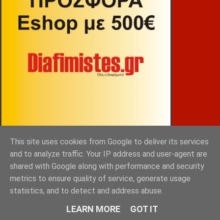
This site uses cookies from Google to deliver its services
ΒΕΚΡΑΚΟΣ
and to analyze traffic. Your IP address and user-agent are
shared with Google along with performance and security
metrics to ensure quality of service, generate usage
statistics, and to detect and address abuse.
LEARN MORE
GOT IT