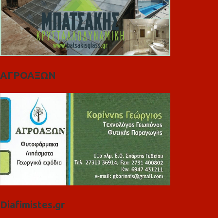
ΑΓΡΟΑΞΩΝ
Diafimistes.gr