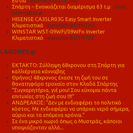
Εστία
- euronics ΦΟΥΝΤΑΣ
Σπάρτη – Ενοικιάζεται διαμέρισμα 63 τ.μ
- Grad
international
HISENSE CA35LR03G Easy Smart Inverter
Κλιματιστικό
- euronics ΦΟΥΝΤΑΣ
WINSTAR WST-09WFi/09WFo Inverter
Κλιματιστικό
- euronics ΦΟΥΝΤΑΣ
LAKONES.gr
ΕΚΤΑΚΤΟ: Σύλληψη 68χρονου στη Σπάρτη για
καλλιέργεια κάνναβης
Θρήνος! 48χρονος έχασε τη ζωή του σε
θανατηφόρο τροχαίο στον Κλαδά Σπάρτης
"Συγχαρητήρια, γιέ μου! Σου εύχομαι πάντα
επιτυχίες στη ζωή σου !!!!"
ΑΝΔΡΕΑΚΟΣ: "Δεν με ενδιαφέρει το πολιτικό
κόστος. Με ενδιαφέρει να υπάρχει νερό σήμερα,
αύριο και τα επόμενα χρόνια."
Σε ένα μικρό χωριό όπως ο Μυστράς, κάποιοι
υποψιάζονταν αλλά...