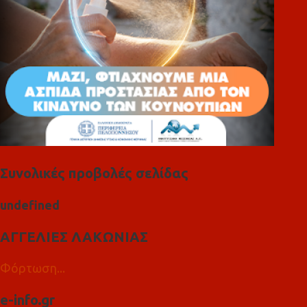
Συνολικές προβολές σελίδας
u
n
d
e
f
n
e
d
ΑΓΓΕΛΙΕΣ ΛΑΚΩΝΙΑΣ
Φόρτωση...
e-info.gr