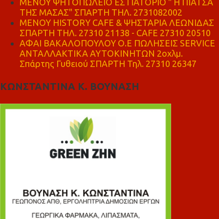
ΜΕΝΟΥ ΨΗΤΟΠΩΛΕΙΟ ΕΣΤΙΑΤΟΡΙΟ " Η ΠΙΑΤΣΑ
ΤΗΣ ΜΑΣΑΣ" ΣΠΑΡΤΗ ΤΗΛ. 2731082002
ΜΕΝΟΥ HISTORY CAFE & ΨΗΣΤΑΡΙΑ ΛΕΩΝΙΔΑΣ
ΣΠΑΡΤΗ ΤΗΛ. 27310 21138 - CAFE 27310 20510
ΑΦΑΙ ΒΑΚΑΛΟΠΟΥΛΟΥ Ο.Ε ΠΩΛΗΣΕΙΣ SERVICE
ΑΝΤΑΛΛΑΚΤΙΚΑ ΑΥΤΟΚΙΝΗΤΩΝ 2οχλμ.
Σπάρτης Γυθειού ΣΠΑΡΤΗ Τηλ. 27310 26347
ΚΩΝΣΤΑΝΤΙΝΑ Κ. ΒΟΥΝΑΣΗ