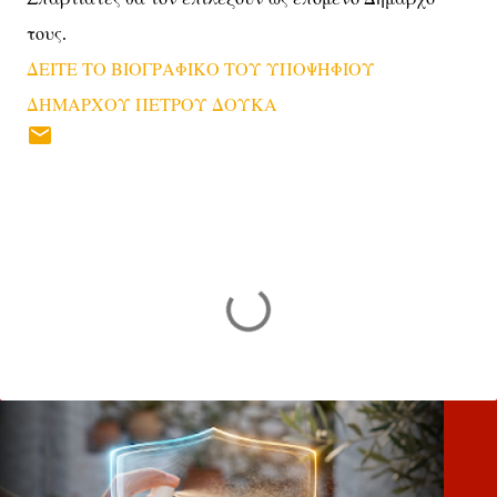
τους.
ΔΕΙΤΕ ΤΟ ΒΙΟΓΡΑΦΙΚΟ ΤΟΥ ΥΠΟΨΗΦΙΟΥ
ΔΗΜΑΡΧΟΥ ΠΕΤΡΟΥ ΔΟΥΚΑ
Σ
χ
ό
λ
ι
α