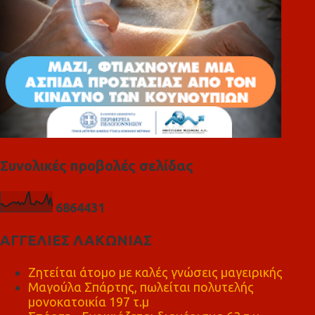
Συνολικές προβολές σελίδας
6
8
6
4
4
3
1
ΑΓΓΕΛΙΕΣ ΛΑΚΩΝΙΑΣ
Ζητείται άτομο με καλές γνώσεις μαγειρικής
Μαγούλα Σπάρτης, πωλείται πολυτελής
μονοκατοικία 197 τ.μ