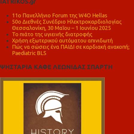
IATRIKOS.gr
11ο Πανελλήνιο Forum της W4O Hellas
50ο Διεθνές Συνέδριο Ηλεκτροκαρδιολογίας
Θεσσαλονίκη, 30 Μαΐου – 1 Ιουνίου 2025
Το πιάτο της υγιεινής διατροφής
Χρήση εξωτερικού αυτόματου απινιδωτή
Πώς να σώσεις ένα ΠΑΙΔΙ σε καρδιακή ανακοπή;
Paediatric BLS
ΨΗΣΤΑΡΙΑ ΚΑΦΕ ΛΕΩΝΙΔΑΣ ΣΠΑΡΤΗ