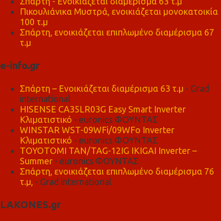
Σπάρτη - Ενοικιάζεται διαμέρισμα 63 τ.μ
Πικουλιάνικα Μυστρά, ενοικιάζεται μονοκατοικία
100 τ.μ
Σπάρτη, ενοικιάζεται επιπλωμένο διαμέρισμα 67
τ.μ
e-info.gr
Σπάρτη – Ενοικιάζεται διαμέρισμα 63 τ.μ
- Grad
international
HISENSE CA35LR03G Easy Smart Inverter
Κλιματιστικό
- euronics ΦΟΥΝΤΑΣ
WINSTAR WST-09WFi/09WFo Inverter
Κλιματιστικό
- euronics ΦΟΥΝΤΑΣ
TOYOTOMI TAN/TAG-12IG IKIGAI Inverter –
Summer
- euronics ΦΟΥΝΤΑΣ
Σπάρτη, ενοικιάζεται επιπλωμένο διαμέρισμα 76
τ.μ,
- Grad international
LAKONES.gr