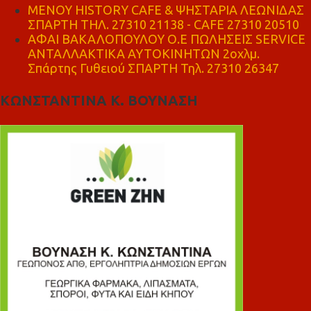
ΜΕΝΟΥ HISTORY CAFE & ΨΗΣΤΑΡΙΑ ΛΕΩΝΙΔΑΣ
ΣΠΑΡΤΗ ΤΗΛ. 27310 21138 - CAFE 27310 20510
ΑΦΑΙ ΒΑΚΑΛΟΠΟΥΛΟΥ Ο.Ε ΠΩΛΗΣΕΙΣ SERVICE
ΑΝΤΑΛΛΑΚΤΙΚΑ ΑΥΤΟΚΙΝΗΤΩΝ 2οχλμ.
Σπάρτης Γυθειού ΣΠΑΡΤΗ Τηλ. 27310 26347
ΚΩΝΣΤΑΝΤΙΝΑ Κ. ΒΟΥΝΑΣΗ