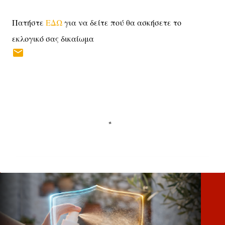
Πατήστε
ΕΔΩ
για να δείτε πού θα ασκήσετε το
εκλογικό σας δικαίωμα
Σ
χ
ό
λ
ι
α