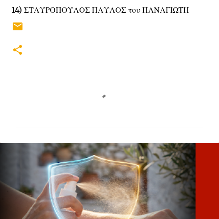
14) ΣΤΑΥΡΟΠΟΥΛΟΣ ΠΑΥΛΟΣ του ΠΑΝΑΓΙΩΤΗ
Σ
χ
ό
λ
ι
α