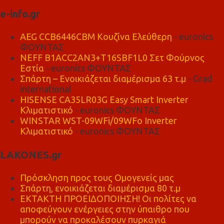
e-info.gr
AEG CCB6446CBM Κουζίνα Ελεύθερη
- euronics
ΦΟΥΝΤΑΣ
NEFF B1ACC2AN3+T16SBF1L0 Σετ Φούρνος
Εστία
- euronics ΦΟΥΝΤΑΣ
Σπάρτη – Ενοικιάζεται διαμέρισμα 63 τ.μ
- Grad
international
HISENSE CA35LR03G Easy Smart Inverter
Κλιματιστικό
- euronics ΦΟΥΝΤΑΣ
WINSTAR WST-09WFi/09WFo Inverter
Κλιματιστικό
- euronics ΦΟΥΝΤΑΣ
LAKONES.gr
Πρόσκληση προς τους Ομογενείς μας
Σπάρτη, ενοικιάζεται διαμέρισμα 80 τ.μ
ΕΚΤΑΚΤΗ ΠΡΟΕΙΔΟΠΟΙΗΣΗ! Οι πολίτες να
αποφεύγουν ενέργειες στην ύπαιθρο που
μπορούν να προκαλέσουν πυρκαγιά