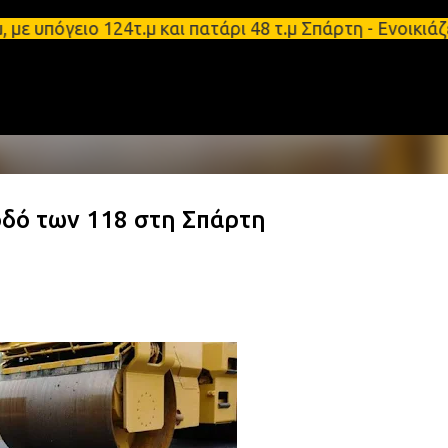
Μετάβαση στο κύριο περιεχόμενο
όγειο 124τ.μ και πατάρι 48 τ.μ Σπάρτη - Ενοικιάζε
οδό των 118 στη Σπάρτη