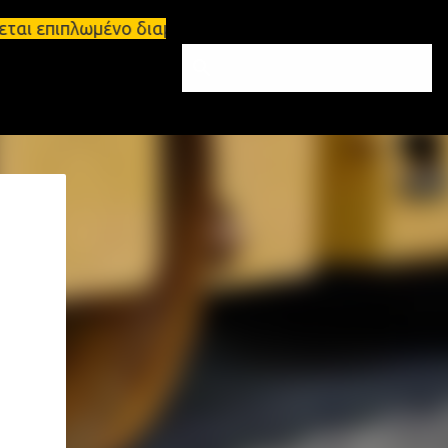
ται επιπλωμένο διαμέρισμα 65τ.μ Σπάρτη - πωλείται