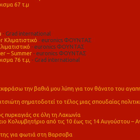
ισμα 67 τ.μ
μ
- Grad international
r Κλιματιστικό
- euronics ΦΟΥΝΤΑΣ
λιματιστικό
- euronics ΦΟΥΝΤΑΣ
er – Summer
- euronics ΦΟΥΝΤΑΣ
ισμα 76 τ.μ,
- Grad international
α εκφράσω την βαθιά μου λύπη για τον θάνατο του αγα
τσιώτη σηματοδοτεί το τέλος μιας σπουδαίας πολιτικ
ς πυρκαγιάς σε όλη τη Λακωνία
ο Κολυμβητήριο από τις 10 έως τις 14 Αυγούστου – Α
της για φωτιά στη Βαρσοβα