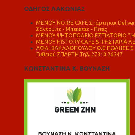
ΟΔΗΓΟΣ ΛΑΚΩΝΙΑΣ
MENOY NOIRE CAFE Σπάρτη και Delive
Σάντουιτς - Μπεκέτες - Πίτες
ΜΕΝΟΥ ΨΗΤΟΠΩΛΕΙΟ ΕΣΤΙΑΤΟΡΙΟ " Η 
ΜΕΝΟΥ HISTORY CAFE & ΨΗΣΤΑΡΙΑ ΛΕΩ
ΑΦΑΙ ΒΑΚΑΛΟΠΟΥΛΟΥ Ο.Ε ΠΩΛΗΣΕΙΣ 
Γυθειού ΣΠΑΡΤΗ Τηλ. 27310 26347
ΚΩΝΣΤΑΝΤΙΝΑ Κ. ΒΟΥΝΑΣΗ