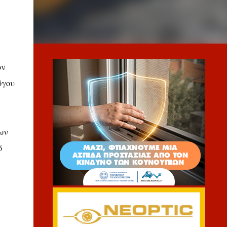
ων
όγου
ίων
ό