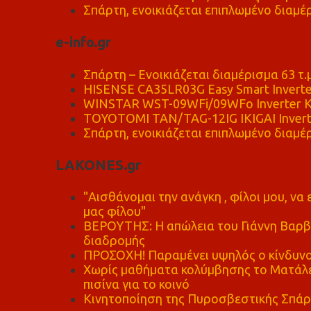
Σπάρτη, ενοικιάζεται επιπλωμένο διαμέρ
e-info.gr
Σπάρτη – Ενοικιάζεται διαμέρισμα 63 τ.
HISENSE CA35LR03G Easy Smart Inverte
WINSTAR WST-09WFi/09WFo Inverter Κ
TOYOTOMI TAN/TAG-12IG IKIGAI Invert
Σπάρτη, ενοικιάζεται επιπλωμένο διαμέρ
LAKONES.gr
"Αισθάνομαι την ανάγκη , φίλοι μου, ν
μας φίλου"
ΒΕΡΟΥΤΗΣ: Η απώλεια του Γιάννη Βαρβι
διαδρομής
ΠΡΟΣΟΧΗ! Παραμένει υψηλός ο κίνδυνο
Χωρίς μαθήματα κολύμβησης το Ματάλει
πισίνα για το κοινό
Κινητοποίηση της Πυροσβεστικής Σπάρ