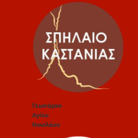
Γεωπάρκο
Αγίου
Νικολάου