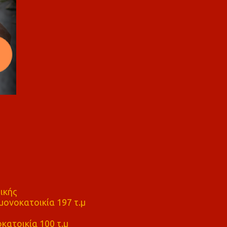
ικής
ονοκατοικία 197 τ.μ
μ
κατοικία 100 τ.μ