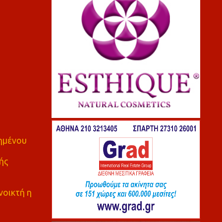
πημένου
ής
νοικτή η