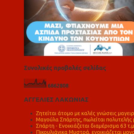
Συνολικές προβολές σελίδας
6
8
6
2
8
0
8
ΑΓΓΕΛΙΕΣ ΛΑΚΩΝΙΑΣ
Ζητείται άτομο με καλές γνώσεις μαγειρ
Μαγούλα Σπάρτης, πωλείται πολυτελής μ
Σπάρτη - Ενοικιάζεται διαμέρισμα 63 τ.
Πικουλιάνικα Μυστρά, ενοικιάζεται μονο