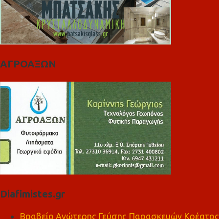
ΑΓΡΟΑΞΩΝ
Diafimistes.gr
Βραβείο Ανώτερης Γεύσης Παρασκευών Κρέατος