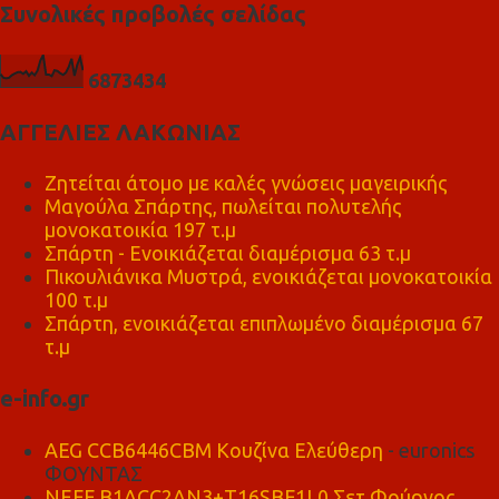
Συνολικές προβολές σελίδας
6
8
7
3
4
3
4
ΑΓΓΕΛΙΕΣ ΛΑΚΩΝΙΑΣ
Ζητείται άτομο με καλές γνώσεις μαγειρικής
Μαγούλα Σπάρτης, πωλείται πολυτελής
μονοκατοικία 197 τ.μ
Σπάρτη - Ενοικιάζεται διαμέρισμα 63 τ.μ
Πικουλιάνικα Μυστρά, ενοικιάζεται μονοκατοικία
100 τ.μ
Σπάρτη, ενοικιάζεται επιπλωμένο διαμέρισμα 67
τ.μ
e-info.gr
AEG CCB6446CBM Κουζίνα Ελεύθερη
- euronics
ΦΟΥΝΤΑΣ
NEFF B1ACC2AN3+T16SBF1L0 Σετ Φούρνος