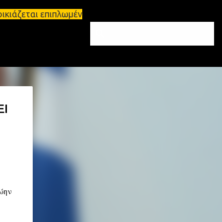
κιάζεται επιπλωμένο διαμέρισμα 65τ.μ Σπάρτη - πωλ
ΕΙ
ώην