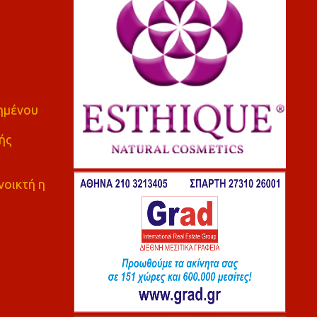
πημένου
ής
νοικτή η