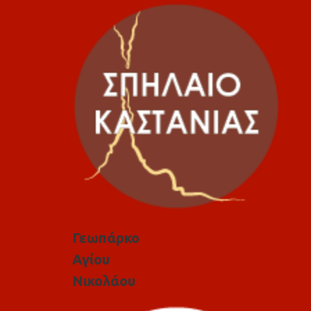
Γεωπάρκο
Αγίου
Νικολάου