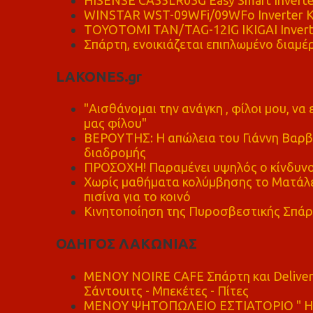
WINSTAR WST-09WFi/09WFo Inverter Κ
TOYOTOMI TAN/TAG-12IG IKIGAI Invert
Σπάρτη, ενοικιάζεται επιπλωμένο διαμέρ
LAKONES.gr
"Αισθάνομαι την ανάγκη , φίλοι μου, ν
μας φίλου"
ΒΕΡΟΥΤΗΣ: Η απώλεια του Γιάννη Βαρβι
διαδρομής
ΠΡΟΣΟΧΗ! Παραμένει υψηλός ο κίνδυνο
Χωρίς μαθήματα κολύμβησης το Ματάλει
πισίνα για το κοινό
Κινητοποίηση της Πυροσβεστικής Σπάρ
ΟΔΗΓΟΣ ΛΑΚΩΝΙΑΣ
MENOY NOIRE CAFE Σπάρτη και Delive
Σάντουιτς - Μπεκέτες - Πίτες
ΜΕΝΟΥ ΨΗΤΟΠΩΛΕΙΟ ΕΣΤΙΑΤΟΡΙΟ " Η 