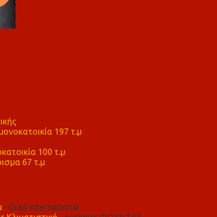
ικής
ονοκατοικία 197 τ.μ
μ
κατοικία 100 τ.μ
ισμα 67 τ.μ
μ
- Grad international
r Κλιματιστικό
- euronics ΦΟΥΝΤΑΣ