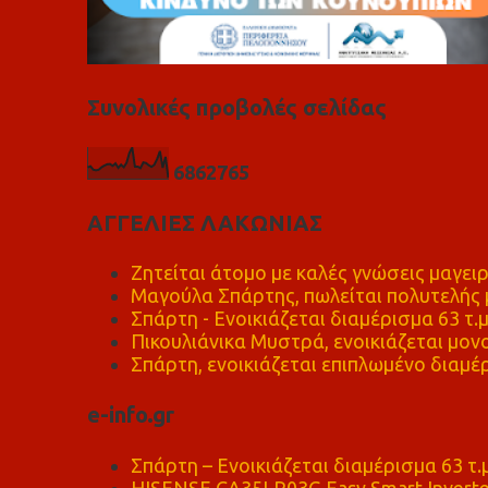
Συνολικές προβολές σελίδας
6
8
6
2
7
6
5
ΑΓΓΕΛΙΕΣ ΛΑΚΩΝΙΑΣ
Ζητείται άτομο με καλές γνώσεις μαγειρ
Μαγούλα Σπάρτης, πωλείται πολυτελής μ
Σπάρτη - Ενοικιάζεται διαμέρισμα 63 τ.
Πικουλιάνικα Μυστρά, ενοικιάζεται μονο
Σπάρτη, ενοικιάζεται επιπλωμένο διαμέρ
e-info.gr
Σπάρτη – Ενοικιάζεται διαμέρισμα 63 τ.
HISENSE CA35LR03G Easy Smart Inverte