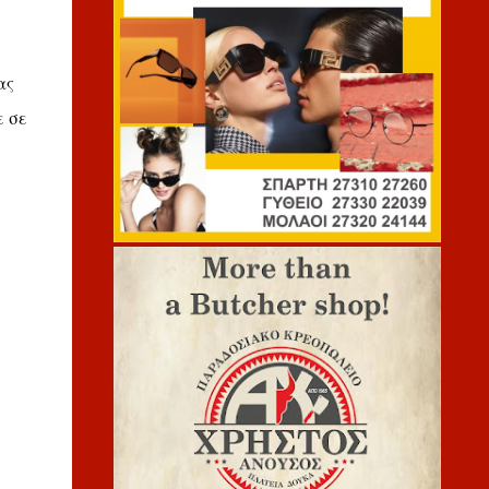
ας
ε σε