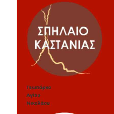
Γεωπάρκο
Αγίου
Νικολάου