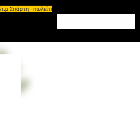
 65τ.μ Σπάρτη - πωλείται τριάρι διαμέρισμα 91τ.μ 