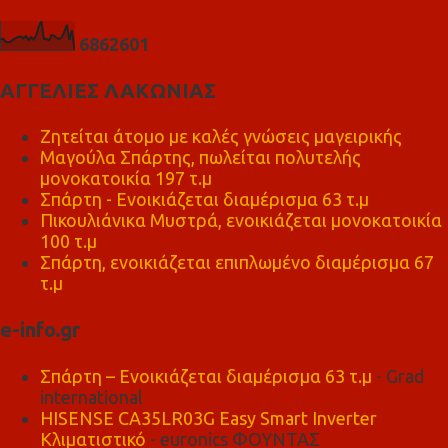
6
8
6
2
6
0
1
ΑΓΓΕΛΙΕΣ ΛΑΚΩΝΙΑΣ
Ζητείται άτομο με καλές γνώσεις μαγειρικής
Μαγούλα Σπάρτης, πωλείται πολυτελής
μονοκατοικία 197 τ.μ
Σπάρτη - Ενοικιάζεται διαμέρισμα 63 τ.μ
Πικουλιάνικα Μυστρά, ενοικιάζεται μονοκατοικία
100 τ.μ
Σπάρτη, ενοικιάζεται επιπλωμένο διαμέρισμα 67
τ.μ
e-info.gr
Σπάρτη – Ενοικιάζεται διαμέρισμα 63 τ.μ
- Grad
international
HISENSE CA35LR03G Easy Smart Inverter
Κλιματιστικό
- euronics ΦΟΥΝΤΑΣ