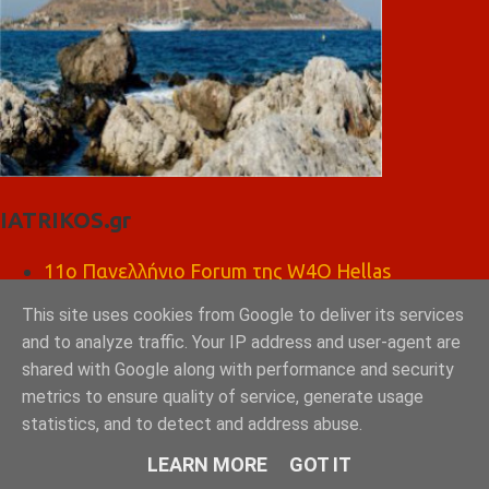
IATRIKOS.gr
11ο Πανελλήνιο Forum της W4O Hellas
50ο Διεθνές Συνέδριο Ηλεκτροκαρδιολογίας
This site uses cookies from Google to deliver its services
Θεσσαλονίκη, 30 Μαΐου – 1 Ιουνίου 2025
Το πιάτο της υγιεινής διατροφής
and to analyze traffic. Your IP address and user-agent are
Χρήση εξωτερικού αυτόματου απινιδωτή
shared with Google along with performance and security
Πώς να σώσεις ένα ΠΑΙΔΙ σε καρδιακή ανακοπή;
metrics to ensure quality of service, generate usage
Paediatric BLS
statistics, and to detect and address abuse.
ΨΗΣΤΑΡΙΑ ΚΑΦΕ ΛΕΩΝΙΔΑΣ ΣΠΑΡΤΗ
LEARN MORE
GOT IT