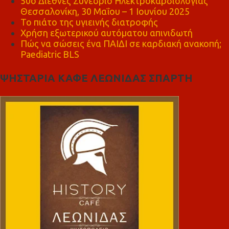
50ο Διεθνές Συνέδριο Ηλεκτροκαρδιολογίας
Θεσσαλονίκη, 30 Μαΐου – 1 Ιουνίου 2025
Το πιάτο της υγιεινής διατροφής
Χρήση εξωτερικού αυτόματου απινιδωτή
Πώς να σώσεις ένα ΠΑΙΔΙ σε καρδιακή ανακοπή;
Paediatric BLS
ΨΗΣΤΑΡΙΑ ΚΑΦΕ ΛΕΩΝΙΔΑΣ ΣΠΑΡΤΗ