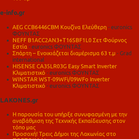
e-info.gr
AEG CCB6446CBM Κουζίνα Ελεύθερη
- euronics
ΦΟΥΝΤΑΣ
NEFF B1ACC2AN3+T16SBF1L0 Σετ Φούρνος
Εστία
- euronics ΦΟΥΝΤΑΣ
Σπάρτη – Ενοικιάζεται διαμέρισμα 63 τ.μ
- Grad
international
HISENSE CA35LR03G Easy Smart Inverter
Κλιματιστικό
- euronics ΦΟΥΝΤΑΣ
WINSTAR WST-09WFi/09WFo Inverter
Κλιματιστικό
- euronics ΦΟΥΝΤΑΣ
LAKONES.gr
Η παρουσία του υπήρξε συνυφασμένη με την
αναβάθμιση της Τεχνικής Εκπαίδευσης στον
τόπο μας
Προσοχή! Τρεις Δήμοι της Λακωνίας στο