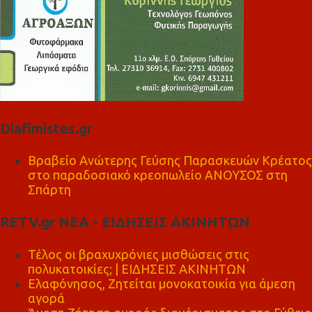
Diafimistes.gr
Βραβείο Ανώτερης Γεύσης Παρασκευών Κρέατος
στο παραδοσιακό κρεοπωλείο ΑΝΟΥΣΟΣ στη
Σπάρτη
RETV.gr ΝΕΑ - ΕΙΔΗΣΕΙΣ ΑΚΙΝΗΤΩΝ
Τέλος οι βραχυχρόνιες μισθώσεις στις
πολυκατοικίες; | ΕΙΔΗΣΕΙΣ ΑΚΙΝΗΤΩΝ
Ελαφόνησος, Ζητείται μονοκατοικία για άμεση
αγορά