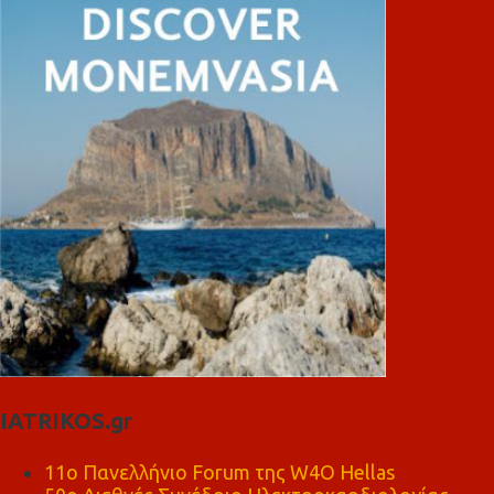
IATRIKOS.gr
11ο Πανελλήνιο Forum της W4O Hellas