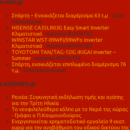
e-info.gr
Σπάρτη – Ενοικιάζεται διαμέρισμα 63 τ.μ
- Grad
international
HISENSE CA35LR03G Easy Smart Inverter
Κλιματιστικό
- euronics ΦΟΥΝΤΑΣ
WINSTAR WST-09WFi/09WFo Inverter
Κλιματιστικό
- euronics ΦΟΥΝΤΑΣ
TOYOTOMI TAN/TAG-12IG IKIGAI Inverter –
Summer
- euronics ΦΟΥΝΤΑΣ
Σπάρτη, ενοικιάζεται επιπλωμένο διαμέρισμα 76
τ.μ,
- Grad international
LAKONES.gr
Ρειχέα: Συγκινητική εκδήλωση τιμής και αγάπης
για την Τρίτη Ηλικία
Το νεοφιλελεύθερο κόλπο με το Νερό της χώρας
- Γράφει ο Π.Κουμουνδούρος
Ενεργοποιείται χρηματοδοτικό εργαλείο 9 εκατ.
ευρώ για την αναβάθμιση του οδικού δικτύου της