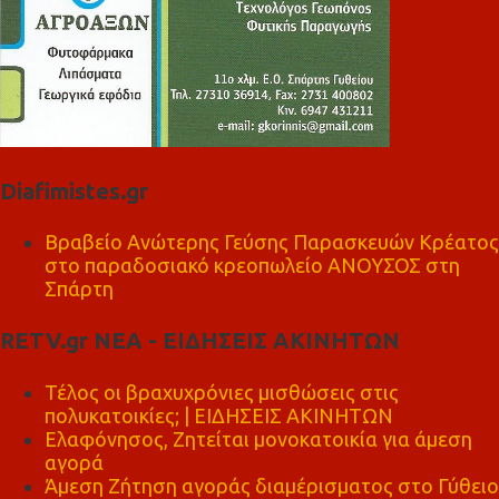
Diafimistes.gr
Βραβείο Ανώτερης Γεύσης Παρασκευών Κρέατος
στο παραδοσιακό κρεοπωλείο ΑΝΟΥΣΟΣ στη
Σπάρτη
RETV.gr ΝΕΑ - ΕΙΔΗΣΕΙΣ ΑΚΙΝΗΤΩΝ
Τέλος οι βραχυχρόνιες μισθώσεις στις
πολυκατοικίες; | ΕΙΔΗΣΕΙΣ ΑΚΙΝΗΤΩΝ
Ελαφόνησος, Ζητείται μονοκατοικία για άμεση
αγορά
Άμεση Ζήτηση αγοράς διαμέρισματος στο Γύθειο