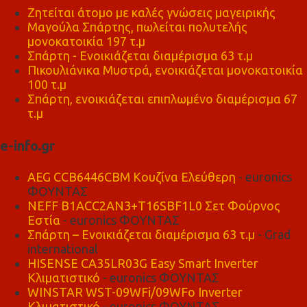
Ζητείται άτομο με καλές γνώσεις μαγειρικής
Μαγούλα Σπάρτης, πωλείται πολυτελής
μονοκατοικία 197 τ.μ
Σπάρτη - Ενοικιάζεται διαμέρισμα 63 τ.μ
Πικουλιάνικα Μυστρά, ενοικιάζεται μονοκατοικία
100 τ.μ
Σπάρτη, ενοικιάζεται επιπλωμένο διαμέρισμα 67
τ.μ
e-info.gr
AEG CCB6446CBM Κουζίνα Ελεύθερη
- euronics
ΦΟΥΝΤΑΣ
NEFF B1ACC2AN3+T16SBF1L0 Σετ Φούρνος
Εστία
- euronics ΦΟΥΝΤΑΣ
Σπάρτη – Ενοικιάζεται διαμέρισμα 63 τ.μ
- Grad
international
HISENSE CA35LR03G Easy Smart Inverter
Κλιματιστικό
- euronics ΦΟΥΝΤΑΣ
WINSTAR WST-09WFi/09WFo Inverter
Κλιματιστικό
- euronics ΦΟΥΝΤΑΣ