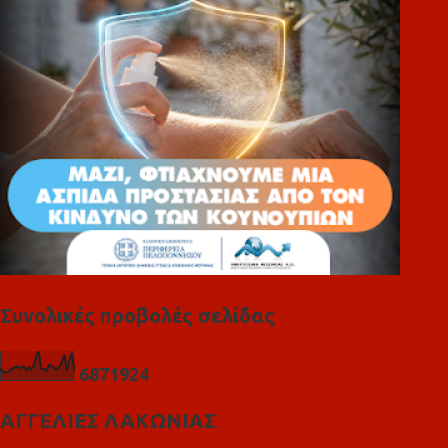
ι
α
Συνολικές προβολές σελίδας
6
8
7
1
9
2
4
ΑΓΓΕΛΙΕΣ ΛΑΚΩΝΙΑΣ