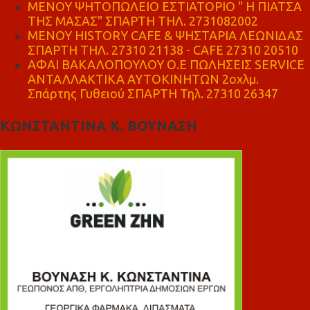
ΜΕΝΟΥ ΨΗΤΟΠΩΛΕΙΟ ΕΣΤΙΑΤΟΡΙΟ " Η ΠΙΑΤΣΑ
ΤΗΣ ΜΑΣΑΣ" ΣΠΑΡΤΗ ΤΗΛ. 2731082002
ΜΕΝΟΥ HISTORY CAFE & ΨΗΣΤΑΡΙΑ ΛΕΩΝΙΔΑΣ
ΣΠΑΡΤΗ ΤΗΛ. 27310 21138 - CAFE 27310 20510
ΑΦΑΙ ΒΑΚΑΛΟΠΟΥΛΟΥ Ο.Ε ΠΩΛΗΣΕΙΣ SERVICE
ΑΝΤΑΛΛΑΚΤΙΚΑ ΑΥΤΟΚΙΝΗΤΩΝ 2οχλμ.
Σπάρτης Γυθειού ΣΠΑΡΤΗ Τηλ. 27310 26347
ΚΩΝΣΤΑΝΤΙΝΑ Κ. ΒΟΥΝΑΣΗ